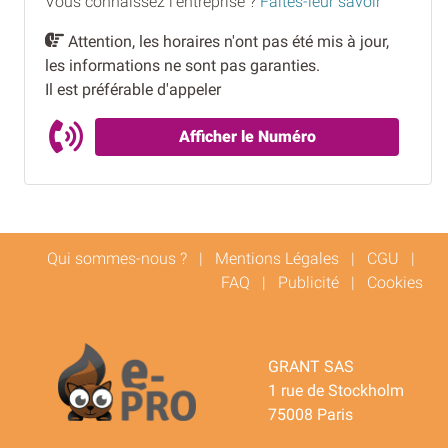
Vous connaissez l'entreprise ?
Faites-leur savoir
Attention, les horaires n'ont pas été mis à jour,
les informations ne sont pas garanties.
Il est préférable d'appeler
Afficher le Numéro
Qui sommes-nous ?
|
Mentions Légales
|
CGU
|
FAQ
|
Publicité
|
Cookies
GRANT SAS
1 rue de Stockholm
75008 Paris