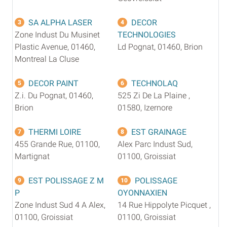
SA ALPHA LASER
DECOR
3
4
Zone Indust Du Musinet
TECHNOLOGIES
Plastic Avenue, 01460,
Ld Pognat, 01460, Brion
Montreal La Cluse
DECOR PAINT
TECHNOLAQ
5
6
Z.i. Du Pognat, 01460,
525 Zi De La Plaine ,
Brion
01580, Izernore
THERMI LOIRE
EST GRAINAGE
7
8
455 Grande Rue, 01100,
Alex Parc Indust Sud,
Martignat
01100, Groissiat
EST POLISSAGE Z M
POLISSAGE
9
10
P
OYONNAXIEN
Zone Indust Sud 4 A Alex,
14 Rue Hippolyte Picquet ,
01100, Groissiat
01100, Groissiat