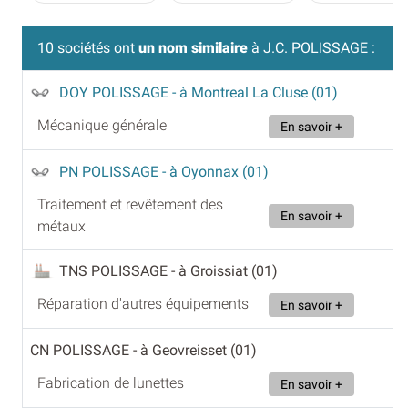
10 sociétés ont
un nom similaire
à J.C. POLISSAGE :
DOY POLISSAGE
- à Montreal La Cluse (01)
Mécanique générale
En savoir +
PN POLISSAGE
- à Oyonnax (01)
Traitement et revêtement des
En savoir +
métaux
TNS POLISSAGE
- à Groissiat (01)
Réparation d'autres équipements
En savoir +
CN POLISSAGE
- à Geovreisset (01)
Fabrication de lunettes
En savoir +