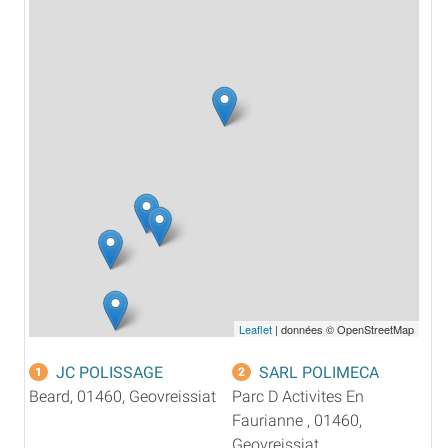
Leaflet
| données © OpenStreetMap
JC POLISSAGE
SARL POLIMECA
1
2
Beard, 01460, Geovreissiat
Parc D Activites En
Faurianne , 01460,
Geovreissiat