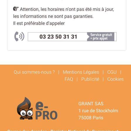
Attention, les horaires n'ont pas été mis à jour,
les informations ne sont pas garanties.
Il est préférable d'appeler
03 23 50 31 31
Qui sommes-nous ?
|
Mentions Légales
|
CGU
|
FAQ
|
Publicité
|
Cookies
GRANT SAS
1 rue de Stockholm
75008 Paris