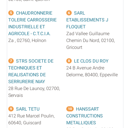
CHAUDRONNERIE
SARL
5
6
TOLERIE CARROSSERIE
ETABLISSEMENTS J
INDUSTRIELLE ET
FLOQUET
AGRICOLE - C.T.C.I.A.
Zad Vallee Guillaume
Za , 02760, Holnon
Chemin Du Nord, 02100,
Gricourt
STRS SOCIETE DE
LE CLOS DU ROY
7
8
TECHNIQUES ET
24 B Avenue Andre
REALISATIONS DE
Delorme, 80400, Eppeville
SERRURERIE NIAY
28 Rue De Launoy, 02700,
Servais
SARL TETU
HANSSART
9
10
412 Rue Marcel Poulin,
CONSTRUCTIONS
60640, Guiscard
METALLIQUES