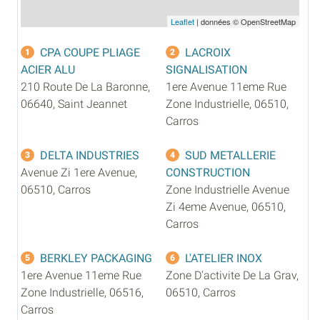
Leaflet
| données © OpenStreetMap
CPA COUPE PLIAGE
LACROIX
1
2
ACIER ALU
SIGNALISATION
210 Route De La Baronne,
1ere Avenue 11eme Rue
06640, Saint Jeannet
Zone Industrielle, 06510,
Carros
DELTA INDUSTRIES
SUD METALLERIE
3
4
Avenue Zi 1ere Avenue,
CONSTRUCTION
06510, Carros
Zone Industrielle Avenue
Zi 4eme Avenue, 06510,
Carros
BERKLEY PACKAGING
L'ATELIER INOX
5
6
1ere Avenue 11eme Rue
Zone D'activite De La Grav,
Zone Industrielle, 06516,
06510, Carros
Carros