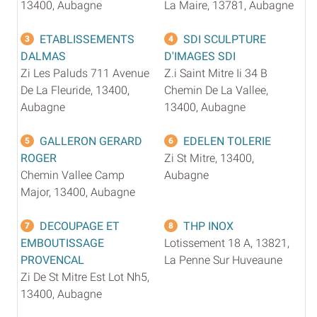
13400, Aubagne
La Maire, 13781, Aubagne
ETABLISSEMENTS
SDI SCULPTURE
3
4
DALMAS
D'IMAGES SDI
Zi Les Paluds 711 Avenue
Z.i Saint Mitre Ii 34 B
De La Fleuride, 13400,
Chemin De La Vallee,
Aubagne
13400, Aubagne
GALLERON GERARD
EDELEN TOLERIE
5
6
ROGER
Zi St Mitre, 13400,
Chemin Vallee Camp
Aubagne
Major, 13400, Aubagne
DECOUPAGE ET
THP INOX
7
8
EMBOUTISSAGE
Lotissement 18 A, 13821,
PROVENCAL
La Penne Sur Huveaune
Zi De St Mitre Est Lot Nh5,
13400, Aubagne