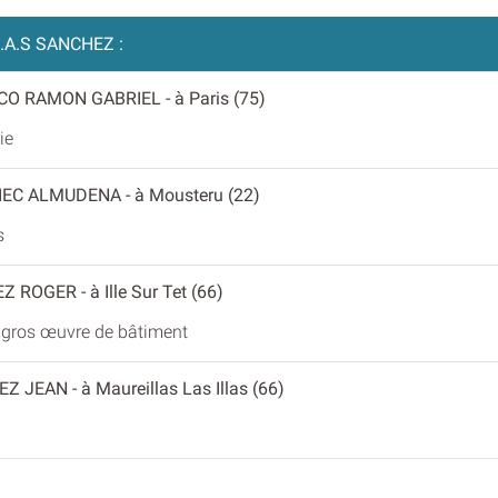
.A.S SANCHEZ :
CO RAMON GABRIEL
- à Paris (75)
ie
IEC ALMUDENA
- à Mousteru (22)
s
EZ ROGER
- à Ille Sur Tet (66)
 gros œuvre de bâtiment
EZ JEAN
- à Maureillas Las Illas (66)