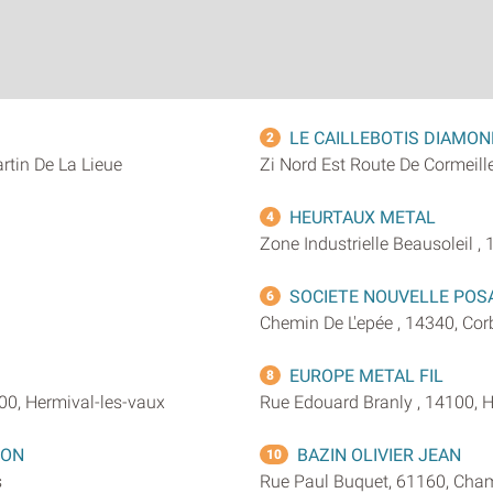
LE CAILLEBOTIS DIAMO
2
rtin De La Lieue
Zi Nord Est Route De Cormeille
HEURTAUX METAL
4
Zone Industrielle Beausoleil ,
SOCIETE NOUVELLE POS
6
Chemin De L'epée , 14340, Co
EUROPE METAL FIL
8
100, Hermival-les-vaux
Rue Edouard Branly , 14100, 
ION
BAZIN OLIVIER JEAN
10
s
Rue Paul Buquet, 61160, Cha