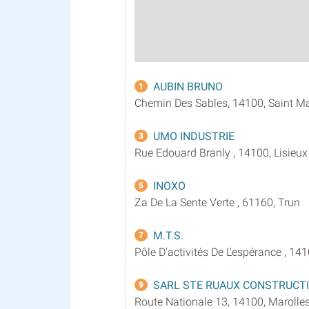
AUBIN BRUNO
1
Chemin Des Sables, 14100, Saint Ma
UMO INDUSTRIE
3
Rue Edouard Branly , 14100, Lisieux
INOXO
5
Za De La Sente Verte , 61160, Trun
M.T.S.
7
Pôle D'activités De L'espérance , 14
SARL STE RUAUX CONSTRUCT
9
Route Nationale 13, 14100, Marolle