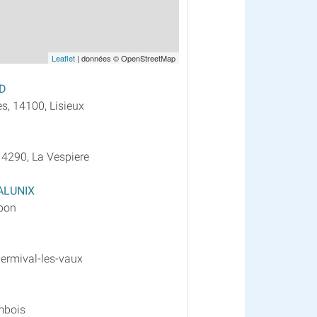
Leaflet
| données © OpenStreetMap
ND
s, 14100, Lisieux
 14290, La Vespiere
ALUNIX
rbon
Hermival-les-vaux
mbois