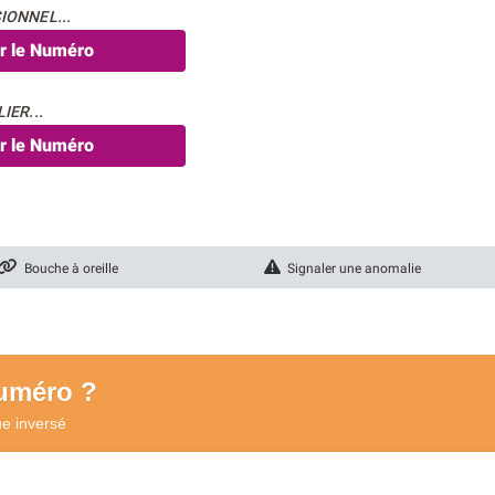
IONNEL...
er le Numéro
IER...
er le Numéro
Bouche à oreille
Signaler une anomalie
numéro ?
ue
inversé