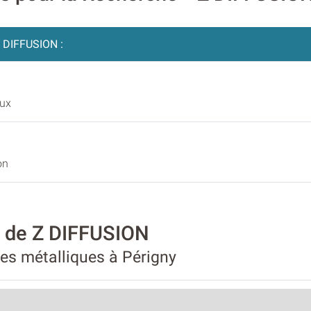
 DIFFUSION :
aux
on
é de Z DIFFUSION
les métalliques à Périgny