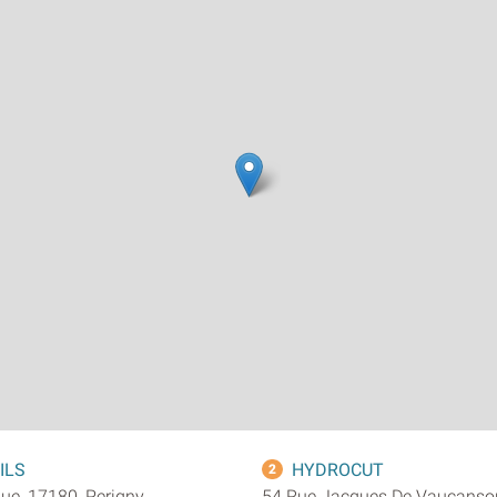
ILS
HYDROCUT
2
que, 17180, Perigny
54 Rue Jacques De Vaucanson