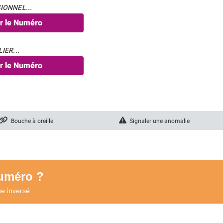
IONNEL...
er le Numéro
IER...
er le Numéro
Bouche à oreille
Signaler une anomalie
numéro ?
ue
inversé