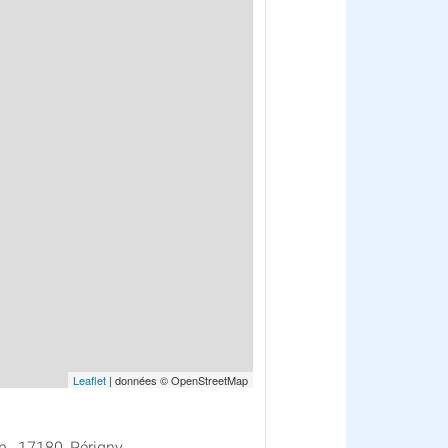
Leaflet
| données © OpenStreetMap
 , 17180, Périgny