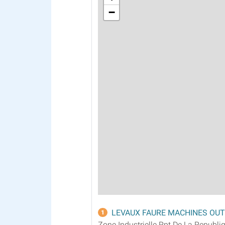
−
LEVAUX FAURE MACHINES OUT
1
Zone Industrielle Rpt De La Republi