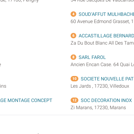
SOUD'AFFUT MULHBACHE
4
60 Avenue Edmond Grasset, 1
ACCASTILLAGE BERNARD
6
Za Du Bout Blanc All Des Tama
SARL FAROL
8
e
Ancien Encan Case. 64 Quai Lo
SOCIETE NOUVELLE PA
10
ins
Les Jards , 17230, Villedoux
AGE MONTAGE CONCEPT
SOC DECORATION INOX
12
Zi Marans, 17230, Marans