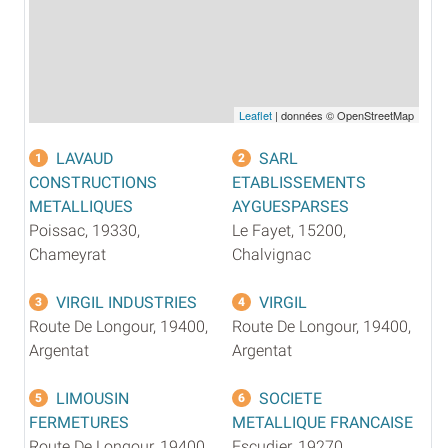
Leaflet
| données © OpenStreetMap
LAVAUD
SARL
1
2
CONSTRUCTIONS
ETABLISSEMENTS
METALLIQUES
AYGUESPARSES
Poissac, 19330,
Le Fayet, 15200,
Chameyrat
Chalvignac
VIRGIL INDUSTRIES
VIRGIL
3
4
Route De Longour, 19400,
Route De Longour, 19400,
Argentat
Argentat
LIMOUSIN
SOCIETE
5
6
FERMETURES
METALLIQUE FRANCAISE
Route De Longour, 19400,
Escudier, 19270,