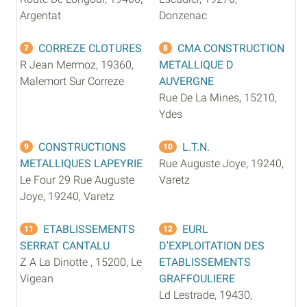
Argentat
Donzenac
CORREZE CLOTURES
CMA CONSTRUCTION
7
8
R Jean Mermoz, 19360,
METALLIQUE D
Malemort Sur Correze
AUVERGNE
Rue De La Mines, 15210,
Ydes
CONSTRUCTIONS
L.T.N.
9
10
METALLIQUES LAPEYRIE
Rue Auguste Joye, 19240,
Le Four 29 Rue Auguste
Varetz
Joye, 19240, Varetz
ETABLISSEMENTS
EURL
11
12
SERRAT CANTALU
D'EXPLOITATION DES
Z A La Dinotte , 15200, Le
ETABLISSEMENTS
Vigean
GRAFFOULIERE
Ld Lestrade, 19430,