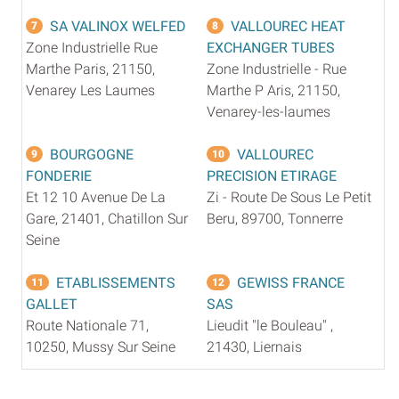
SA VALINOX WELFED
VALLOUREC HEAT
7
8
Zone Industrielle Rue
EXCHANGER TUBES
Marthe Paris, 21150,
Zone Industrielle - Rue
Venarey Les Laumes
Marthe P Aris, 21150,
Venarey-les-laumes
BOURGOGNE
VALLOUREC
9
10
FONDERIE
PRECISION ETIRAGE
Et 12 10 Avenue De La
Zi - Route De Sous Le Petit
Gare, 21401, Chatillon Sur
Beru, 89700, Tonnerre
Seine
ETABLISSEMENTS
GEWISS FRANCE
11
12
GALLET
SAS
Route Nationale 71,
Lieudit "le Bouleau" ,
10250, Mussy Sur Seine
21430, Liernais