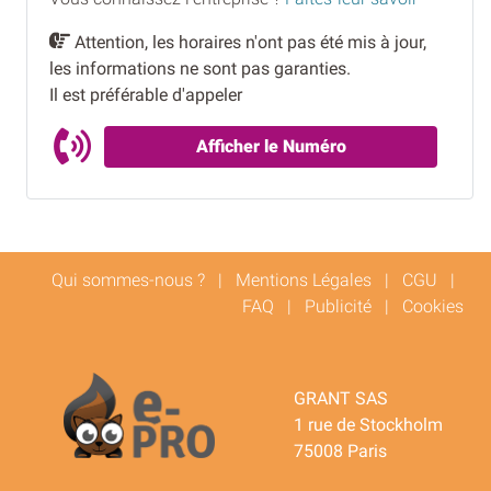
Attention, les horaires n'ont pas été mis à jour,
les informations ne sont pas garanties.
Il est préférable d'appeler
Afficher le Numéro
Qui sommes-nous ?
|
Mentions Légales
|
CGU
|
FAQ
|
Publicité
|
Cookies
GRANT SAS
1 rue de Stockholm
75008 Paris