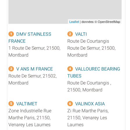
Leaflet
| données © OpenStreetMap
DMV STAINLESS
VALTI
1
2
FRANCE
Route De Courtangis
1 Route De Semur, 21500,
Route De Semur, 21500,
Montbard
Montbard
V ANS M FRANCE
VALLOUREC BEARING
3
4
Route De Semur, 21502,
TUBES
Montbard
Route De Courtangis ,
21500, Montbard
VALTIMET
VALINOX ASIA
5
6
Zone Industrielle Rue
Zi Rue Marthe Paris,
Marthe Paris, 21150,
21150, Venarey Les
Venarey Les Laumes
Laumes