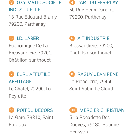
OXY MATIC SOCIETE
L'ART DU FER-PLAY
3
4
INDUSTRIELLE
5b Rue Henri Dunant,
13 Rue Edouard Branly,
79200, Parthenay
79200, Parthenay
I.D. LASER
A T INDUSTRIE
5
6
Economique De La
Bressandière, 79200,
Bressandière, 79200,
Châtillon-sur-thouet
Châtillon-sur-thouet
EURL AFFUTILE
RAGUY JEAN RENE
7
8
AFFUTAGE
La Pichellerie, 79450,
Le Chalet, 79200, La
Saint Aubin Le Cloud
Peyratte
POITOU DECORS
MERCIER CHRISTIAN
9
10
La Gare, 79310, Saint
5 La Rocadette Des
Pardoux
Douves, 79130, Pougne
Herisson