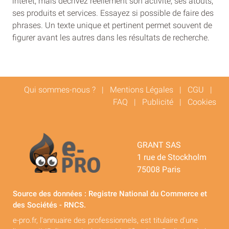
intérêt, mais décrivez réellement son activité, ses atouts,
ses produits et services. Essayez si possible de faire des
phrases. Un texte unique et pertinent permet souvent de
figurer avant les autres dans les résultats de recherche.
Qui sommes-nous ?
|
Mentions Légales
|
CGU
|
FAQ
|
Publicité
|
Cookies
GRANT SAS
1 rue de Stockholm
75008 Paris
Source des données : Registre National du Commerce et
des Sociétés - RNCS.
e-pro.fr, l'annuaire des professionnels, est titulaire d'une