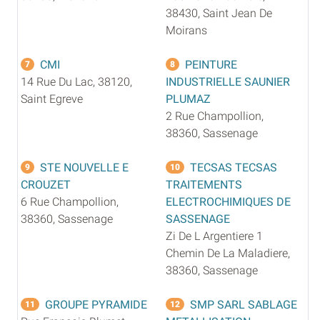
38430, Saint Jean De
Moirans
CMI
PEINTURE
7
8
14 Rue Du Lac, 38120,
INDUSTRIELLE SAUNIER
Saint Egreve
PLUMAZ
2 Rue Champollion,
38360, Sassenage
STE NOUVELLE E
TECSAS TECSAS
9
10
CROUZET
TRAITEMENTS
6 Rue Champollion,
ELECTROCHIMIQUES DE
38360, Sassenage
SASSENAGE
Zi De L Argentiere 1
Chemin De La Maladiere,
38360, Sassenage
GROUPE PYRAMIDE
SMP SARL SABLAGE
11
12