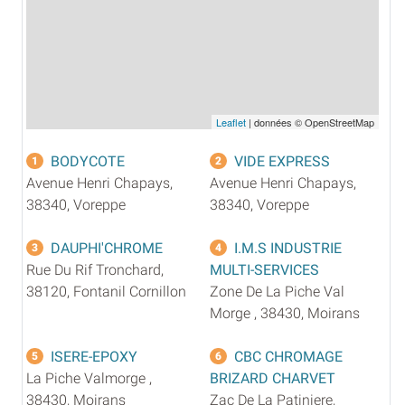
Leaflet
| données © OpenStreetMap
BODYCOTE
VIDE EXPRESS
1
2
Avenue Henri Chapays,
Avenue Henri Chapays,
38340, Voreppe
38340, Voreppe
DAUPHI'CHROME
I.M.S INDUSTRIE
3
4
Rue Du Rif Tronchard,
MULTI-SERVICES
38120, Fontanil Cornillon
Zone De La Piche Val
Morge , 38430, Moirans
ISERE-EPOXY
CBC CHROMAGE
5
6
La Piche Valmorge ,
BRIZARD CHARVET
38430, Moirans
Zac De La Patiniere,