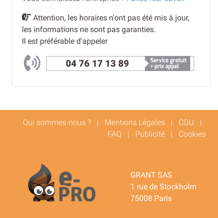
Attention, les horaires n'ont pas été mis à jour,
les informations ne sont pas garanties.
Il est préférable d'appeler
04 76 17 13 89
Qui sommes-nous ?
|
Mentions Légales
|
CGU
|
FAQ
|
Publicité
|
Cookies
GRANT SAS
1 rue de Stockholm
75008 Paris