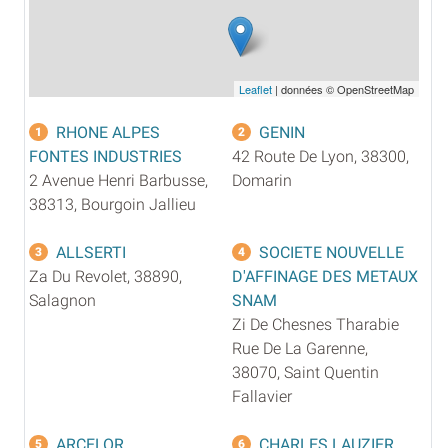
Leaflet
| données © OpenStreetMap
RHONE ALPES
GENIN
1
2
FONTES INDUSTRIES
42 Route De Lyon, 38300,
2 Avenue Henri Barbusse,
Domarin
38313, Bourgoin Jallieu
ALLSERTI
SOCIETE NOUVELLE
3
4
Za Du Revolet, 38890,
D'AFFINAGE DES METAUX
Salagnon
SNAM
Zi De Chesnes Tharabie
Rue De La Garenne,
38070, Saint Quentin
Fallavier
ARCELOR
CHARLES LAUZIER
5
6