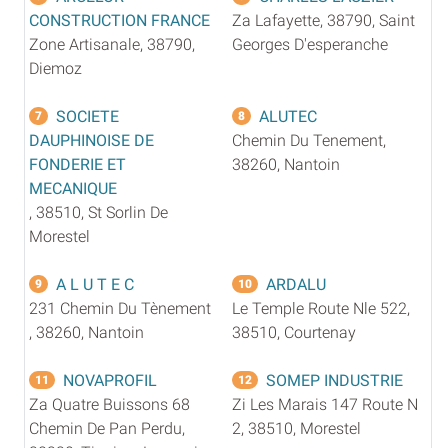
CONSTRUCTION FRANCE
Za Lafayette, 38790, Saint
Zone Artisanale, 38790,
Georges D'esperanche
Diemoz
SOCIETE
ALUTEC
7
8
DAUPHINOISE DE
Chemin Du Tenement,
FONDERIE ET
38260, Nantoin
MECANIQUE
, 38510, St Sorlin De
Morestel
A L U T E C
ARDALU
9
10
231 Chemin Du Tènement
Le Temple Route Nle 522,
, 38260, Nantoin
38510, Courtenay
NOVAPROFIL
SOMEP INDUSTRIE
11
12
Za Quatre Buissons 68
Zi Les Marais 147 Route N
Chemin De Pan Perdu,
2, 38510, Morestel