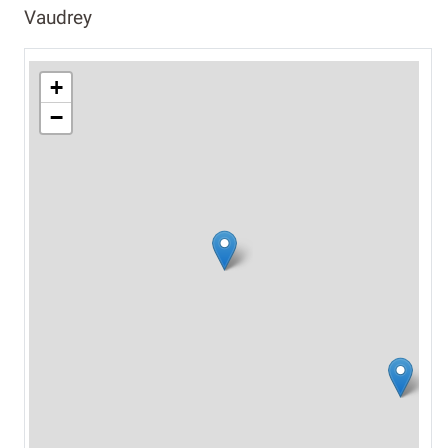
Vaudrey
+
−