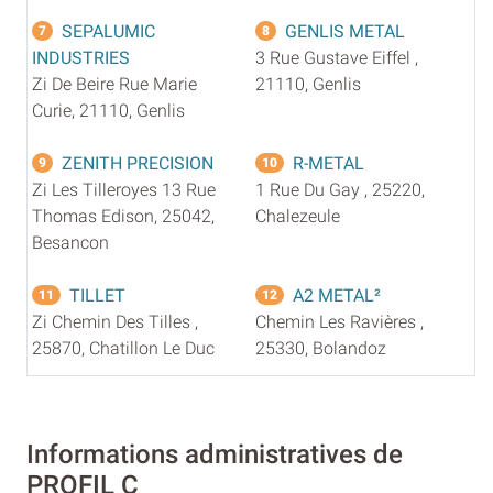
SEPALUMIC
GENLIS METAL
7
8
INDUSTRIES
3 Rue Gustave Eiffel ,
Zi De Beire Rue Marie
21110, Genlis
Curie, 21110, Genlis
ZENITH PRECISION
R-METAL
9
10
Zi Les Tilleroyes 13 Rue
1 Rue Du Gay , 25220,
Thomas Edison, 25042,
Chalezeule
Besancon
TILLET
A2 METAL²
11
12
Zi Chemin Des Tilles ,
Chemin Les Ravières ,
25870, Chatillon Le Duc
25330, Bolandoz
Informations administratives de
PROFIL C