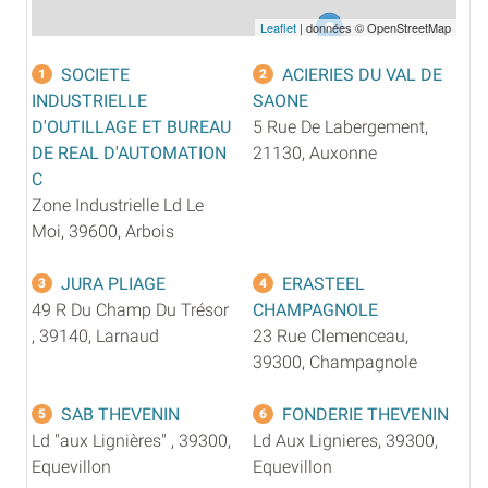
Leaflet
| données © OpenStreetMap
SOCIETE
ACIERIES DU VAL DE
1
2
INDUSTRIELLE
SAONE
D'OUTILLAGE ET BUREAU
5 Rue De Labergement,
DE REAL D'AUTOMATION
21130, Auxonne
C
Zone Industrielle Ld Le
Moi, 39600, Arbois
JURA PLIAGE
ERASTEEL
3
4
49 R Du Champ Du Trésor
CHAMPAGNOLE
, 39140, Larnaud
23 Rue Clemenceau,
39300, Champagnole
SAB THEVENIN
FONDERIE THEVENIN
5
6
Ld "aux Lignières" , 39300,
Ld Aux Lignieres, 39300,
Equevillon
Equevillon