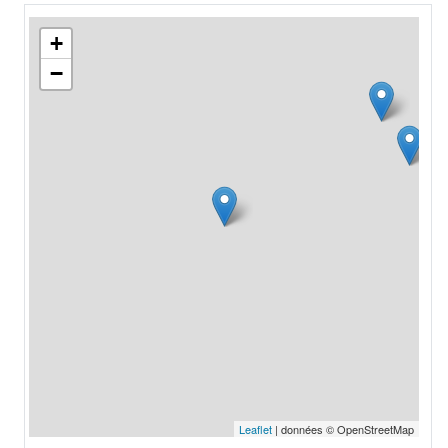
+
−
Leaflet
| données © OpenStreetMap