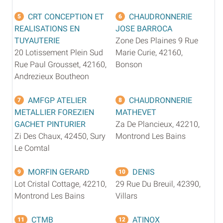
CRT CONCEPTION ET
CHAUDRONNERIE
5
6
REALISATIONS EN
JOSE BARROCA
TUYAUTERIE
Zone Des Plaines 9 Rue
20 Lotissement Plein Sud
Marie Curie, 42160,
Rue Paul Grousset, 42160,
Bonson
Andrezieux Boutheon
AMFGP ATELIER
CHAUDRONNERIE
7
8
METALLIER FOREZIEN
MATHEVET
GACHET PINTURIER
Za De Plancieux, 42210,
Zi Des Chaux, 42450, Sury
Montrond Les Bains
Le Comtal
MORFIN GERARD
DENIS
9
10
Lot Cristal Cottage, 42210,
29 Rue Du Breuil, 42390,
Montrond Les Bains
Villars
CTMB
ATINOX
11
12