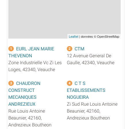
Leaflet
| données © OpenStreetMap
EURL JEAN MARIE
CTM
1
2
THEVENON
12 Avenue General De
Zone Industrielle Vc Zi Les
Gaulle, 42340, Veauche
Loges, 42340, Veauche
CHAUDRON
C T S
3
4
CONSTRUCT
ETABLISSEMENTS
MECANIQUES
NOGUEIRA
ANDREZIEUX
Zi Sud Rue Louis Antoine
Rue Louis Antoine
Beaunier, 42160,
Beaunier, 42160,
Andrezieux Boutheon
Andrezieux Boutheon