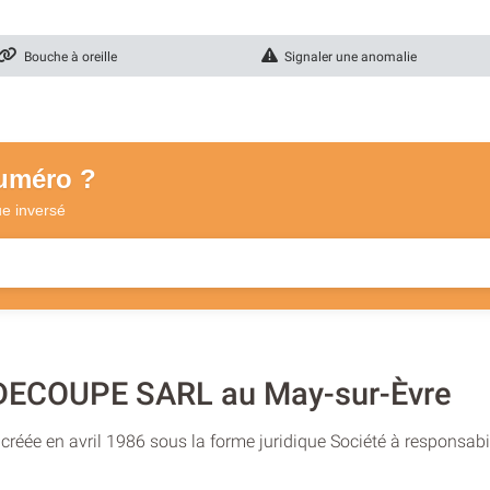
Bouche à oreille
Signaler une anomalie
numéro ?
ue
inversé
ECOUPE SARL au May-sur-Èvre
éée en avril 1986 sous la forme juridique Société à responsabil