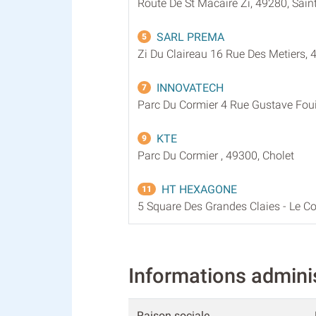
Route De St Macaire Zi, 49280, Sain
SARL PREMA
5
Zi Du Claireau 16 Rue Des Metiers, 
INNOVATECH
7
Parc Du Cormier 4 Rue Gustave Foui
KTE
9
Parc Du Cormier , 49300, Cholet
HT HEXAGONE
11
5 Square Des Grandes Claies - Le Co
Informations admin
Raison sociale