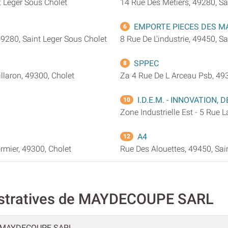
t Leger Sous Cholet
14 Rue Des Metiers, 49280, Sa
EMPORTE PIECES DES M
6
49280, Saint Leger Sous Cholet
8 Rue De L'industrie, 49450, 
SPPEC
8
llaron, 49300, Cholet
Za 4 Rue De L Arceau Psb, 493
I.D.E.M. - INNOVATION,
10
Zone Industrielle Est - 5 Rue L
A4
12
rmier, 49300, Cholet
Rue Des Alouettes, 49450, Sa
istratives de MAYDECOUPE SARL
MAYDECOUPE SARL