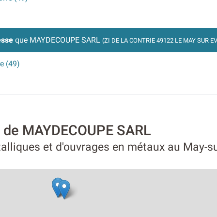
esse
que MAYDECOUPE SARL
(ZI DE LA CONTRIE 49122 LE MAY SUR E
e (49)
ité de MAYDECOUPE SARL
talliques et d'ouvrages en métaux au May-su