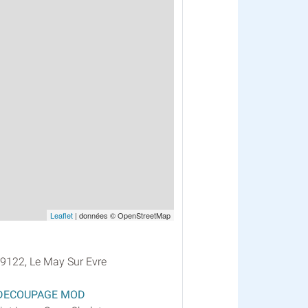
Leaflet
| données © OpenStreetMap
 49122, Le May Sur Evre
 DECOUPAGE MOD