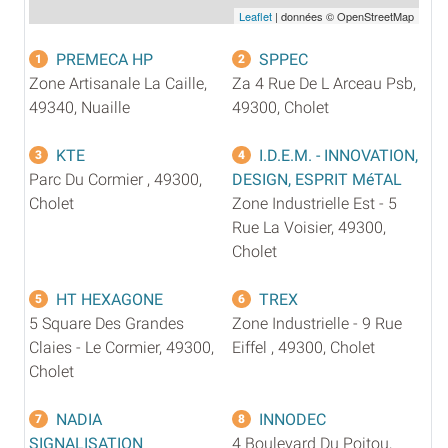
Leaflet
| données © OpenStreetMap
PREMECA HP
SPPEC
1
2
Zone Artisanale La Caille,
Za 4 Rue De L Arceau Psb,
49340, Nuaille
49300, Cholet
KTE
I.D.E.M. - INNOVATION,
3
4
Parc Du Cormier , 49300,
DESIGN, ESPRIT MéTAL
Cholet
Zone Industrielle Est - 5
Rue La Voisier, 49300,
Cholet
HT HEXAGONE
TREX
5
6
5 Square Des Grandes
Zone Industrielle - 9 Rue
Claies - Le Cormier, 49300,
Eiffel , 49300, Cholet
Cholet
NADIA
INNODEC
7
8
SIGNALISATION
4 Boulevard Du Poitou,