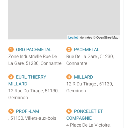
Leaflet
| données © OpenStreetMap
ORD PACEMETAL
PACEMETAL
1
2
Zone Industrielle Rue De
Rue De La Gare , 51230,
La Gare, 51230, Connantre
Connantre
EURL THIERRY
MILLARD
3
4
MILLARD
12 R Du Tirage , 51130,
12 Rue Du Tirage, 51130,
Germinon
Germinon
PROFI-LAM
PONCELET ET
5
6
, 51130, Villers-aux-bois
COMPAGNIE
4 Place De La Victoire,