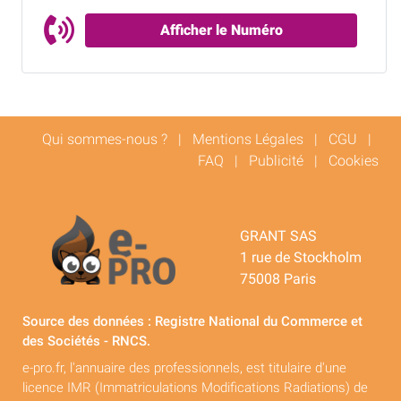
Afficher le Numéro
Qui sommes-nous ?
|
Mentions Légales
|
CGU
|
FAQ
|
Publicité
|
Cookies
GRANT SAS
1 rue de Stockholm
75008 Paris
Source des données : Registre National du Commerce et
des Sociétés - RNCS.
e-pro.fr, l'annuaire des professionnels, est titulaire d'une
licence IMR (Immatriculations Modifications Radiations) de