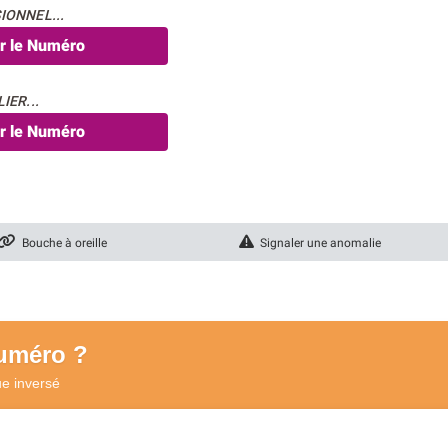
IONNEL...
er le Numéro
IER...
er le Numéro
Bouche à oreille
Signaler une anomalie
numéro ?
ue
inversé