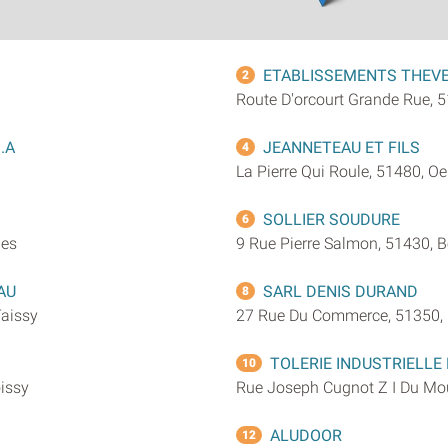
ETABLISSEMENTS THEVE
2
Route D'orcourt Grande Rue, 
.A
JEANNETEAU ET FILS
4
La Pierre Qui Roule, 51480, Oe
SOLLIER SOUDURE
6
nes
9 Rue Pierre Salmon, 51430, 
AU
SARL DENIS DURAND
8
Taissy
27 Rue Du Commerce, 51350, 
TOLERIE INDUSTRIELLE
10
issy
Rue Joseph Cugnot Z I Du Moul
ALUDOOR
12