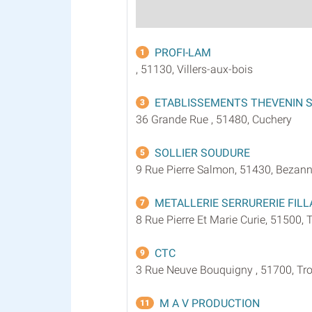
PROFI-LAM
1
, 51130, Villers-aux-bois
ETABLISSEMENTS THEVENIN S
3
36 Grande Rue , 51480, Cuchery
SOLLIER SOUDURE
5
9 Rue Pierre Salmon, 51430, Bezan
METALLERIE SERRURERIE FILL
7
8 Rue Pierre Et Marie Curie, 51500, 
CTC
9
3 Rue Neuve Bouquigny , 51700, Tro
M A V PRODUCTION
11