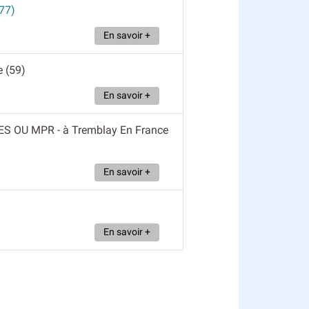
(77)
En savoir +
le (59)
En savoir +
IES OU MPR
- à Tremblay En France
En savoir +
En savoir +