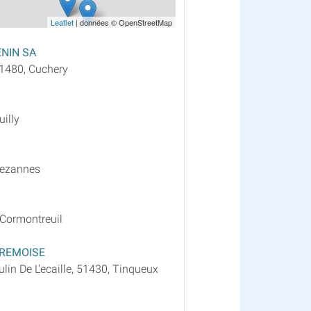
Leaflet
| données © OpenStreetMap
NIN SA
51480, Cuchery
uilly
Bezannes
Cormontreuil
 REMOISE
in De L'ecaille, 51430, Tinqueux