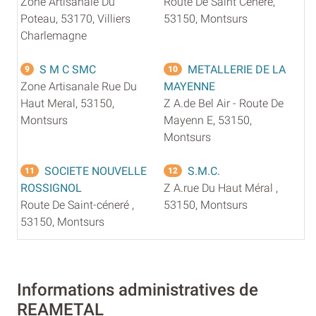
Zone Artisanale Du
Route De Saint Cenere,
Poteau, 53170, Villiers
53150, Montsurs
Charlemagne
S M C SMC
METALLERIE DE LA
9
10
Zone Artisanale Rue Du
MAYENNE
Haut Meral, 53150,
Z A.de Bel Air - Route De
Montsurs
Mayenn E, 53150,
Montsurs
SOCIETE NOUVELLE
S.M.C.
11
12
ROSSIGNOL
Z A.rue Du Haut Méral ,
Route De Saint-céneré ,
53150, Montsurs
53150, Montsurs
Informations administratives de
REAMETAL