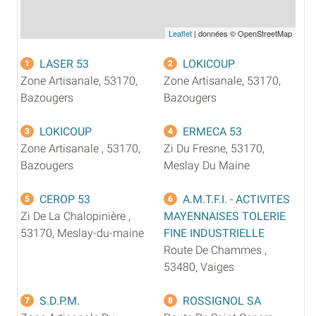
Leaflet
| données © OpenStreetMap
LASER 53
LOKICOUP
1
2
Zone Artisanale, 53170,
Zone Artisanale, 53170,
Bazougers
Bazougers
LOKICOUP
ERMECA 53
3
4
Zone Artisanale , 53170,
Zi Du Fresne, 53170,
Bazougers
Meslay Du Maine
CEROP 53
A.M.T.F.I. - ACTIVITES
5
6
Zi De La Chalopinière ,
MAYENNAISES TOLERIE
53170, Meslay-du-maine
FINE INDUSTRIELLE
Route De Chammes ,
53480, Vaiges
S.D.P.M.
ROSSIGNOL SA
7
8