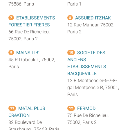
75886, Paris
Paris 1
ETABLISSEMENTS
ASSUIED ITZHAK
7
8
FORESTIER FRERES
12 Rue Mandar, 75002,
66 Rue De Richelieu,
Paris 2
75002, Paris 2
MAINS LIB'
SOCIETE DES
9
10
45 R D'aboukir , 75002,
ANCIENS
Paris
ETABLISSEMENTS
BACQUEVILLE
12 R Montpensier-6-7-8-
gal Montpensie R, 75001,
Paris
MéTAL PLUS
FERMOD
11
12
CRéATION
75 Rue De Richelieu,
32 Boulevard De
75002, Paris 2
Strasbourg , 75468, Paris