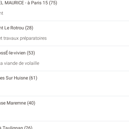
EL MAURICE
- à Paris 15 (75)
nt
nt Le Rotrou (28)
t travaux préparatoires
ossÉ-le-vivien (53)
a viande de volaille
es Sur Huisne (61)
esse Maremne (40)
 à Taulignan (26)