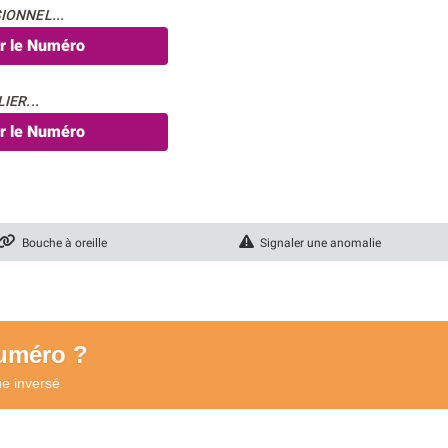
IONNEL...
er le Numéro
IER...
er le Numéro
Bouche à oreille
Signaler une anomalie
numéro ?
ue
inversé