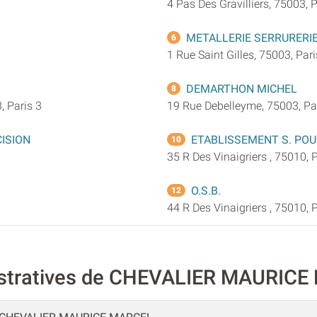
4 Pas Des Gravilliers, 75003, P
METALLERIE SERRURERIE
6
3
1 Rue Saint Gilles, 75003, Pari
DEMARTHON MICHEL
8
, Paris 3
19 Rue Debelleyme, 75003, Pa
CISION
ETABLISSEMENT S. POU
10
35 R Des Vinaigriers , 75010, 
O.S.B.
12
44 R Des Vinaigriers , 75010, 
istratives de CHEVALIER MAURIC