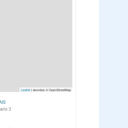
Leaflet
| données © OpenStreetMap
AIS
aris 3