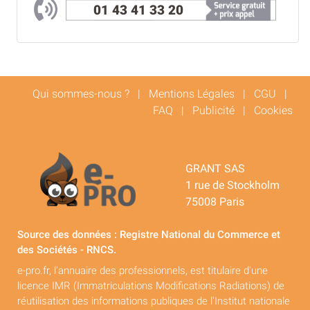
01 43 41 33 20
Qui sommes-nous ?
|
Mentions Légales
|
CGU
|
FAQ
|
Publicité
|
Cookies
GRANT SAS
1 rue de Stockholm
75008 Paris
Source des données : Registre National du Commerce et
des Sociétés - RNCS.
e-pro.fr, l'annuaire des professionnels, est titulaire d'une
licence IMR (Immatriculations Modifications Radiations) de
réutilisation des informations publiques de l'Institut nationale