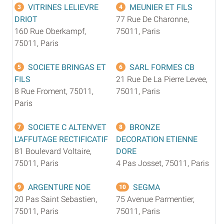
VITRINES LELIEVRE
MEUNIER ET FILS
3
4
DRIOT
77 Rue De Charonne,
160 Rue Oberkampf,
75011, Paris
75011, Paris
SOCIETE BRINGAS ET
SARL FORMES CB
5
6
FILS
21 Rue De La Pierre Levee,
8 Rue Froment, 75011,
75011, Paris
Paris
SOCIETE C ALTENVET
BRONZE
7
8
L'AFFUTAGE RECTIFICATIF
DECORATION ETIENNE
81 Boulevard Voltaire,
DORE
75011, Paris
4 Pas Josset, 75011, Paris
ARGENTURE NOE
SEGMA
9
10
20 Pas Saint Sebastien,
75 Avenue Parmentier,
75011, Paris
75011, Paris