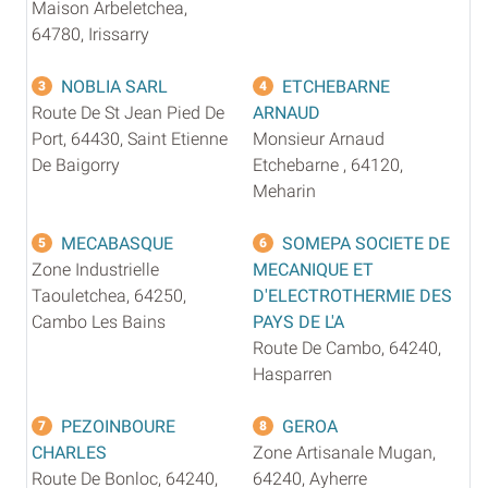
Maison Arbeletchea,
64780, Irissarry
NOBLIA SARL
ETCHEBARNE
3
4
Route De St Jean Pied De
ARNAUD
Port, 64430, Saint Etienne
Monsieur Arnaud
De Baigorry
Etchebarne , 64120,
Meharin
MECABASQUE
SOMEPA SOCIETE DE
5
6
Zone Industrielle
MECANIQUE ET
Taouletchea, 64250,
D'ELECTROTHERMIE DES
Cambo Les Bains
PAYS DE L'A
Route De Cambo, 64240,
Hasparren
PEZOINBOURE
GEROA
7
8
CHARLES
Zone Artisanale Mugan,
Route De Bonloc, 64240,
64240, Ayherre