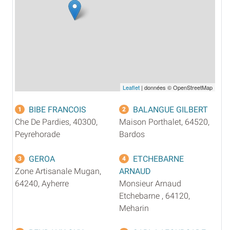
Leaflet
| données © OpenStreetMap
BIBE FRANCOIS
BALANGUE GILBERT
1
2
Che De Pardies, 40300,
Maison Porthalet, 64520,
Peyrehorade
Bardos
GEROA
ETCHEBARNE
3
4
Zone Artisanale Mugan,
ARNAUD
64240, Ayherre
Monsieur Arnaud
Etchebarne , 64120,
Meharin