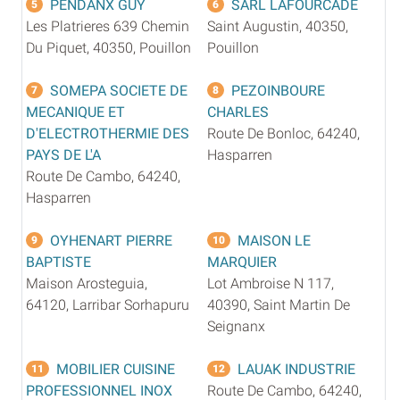
PENDANX GUY
SARL LAFOURCADE
5
6
Les Platrieres 639 Chemin
Saint Augustin, 40350,
Du Piquet, 40350, Pouillon
Pouillon
SOMEPA SOCIETE DE
PEZOINBOURE
7
8
MECANIQUE ET
CHARLES
D'ELECTROTHERMIE DES
Route De Bonloc, 64240,
PAYS DE L'A
Hasparren
Route De Cambo, 64240,
Hasparren
OYHENART PIERRE
MAISON LE
9
10
BAPTISTE
MARQUIER
Maison Arosteguia,
Lot Ambroise N 117,
64120, Larribar Sorhapuru
40390, Saint Martin De
Seignanx
MOBILIER CUISINE
LAUAK INDUSTRIE
11
12
PROFESSIONNEL INOX
Route De Cambo, 64240,