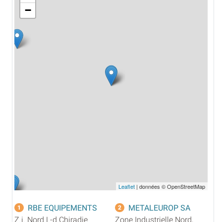
−
Leaflet
| données © OpenStreetMap
RBE EQUIPEMENTS
METALEUROP SA
1
2
Z.i. Nord L-d Chiradie
Zone Industrielle Nord,