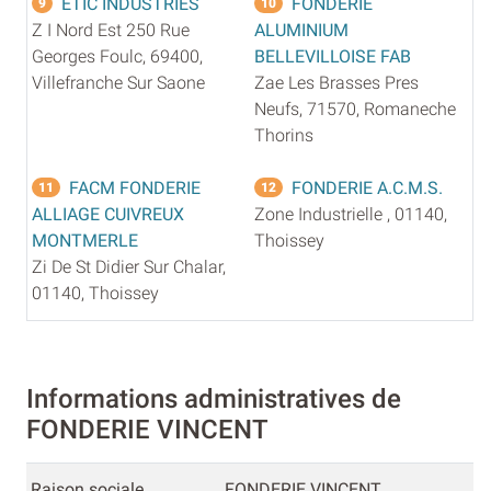
ETIC INDUSTRIES
FONDERIE
9
10
Z I Nord Est 250 Rue
ALUMINIUM
Georges Foulc, 69400,
BELLEVILLOISE FAB
Villefranche Sur Saone
Zae Les Brasses Pres
Neufs, 71570, Romaneche
Thorins
FACM FONDERIE
FONDERIE A.C.M.S.
11
12
ALLIAGE CUIVREUX
Zone Industrielle , 01140,
MONTMERLE
Thoissey
Zi De St Didier Sur Chalar,
01140, Thoissey
Informations administratives de
FONDERIE VINCENT
Raison sociale
FONDERIE VINCENT