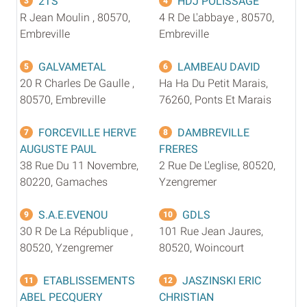
2TS
HDJ POLISSAGE
3
4
R Jean Moulin , 80570,
4 R De L'abbaye , 80570,
Embreville
Embreville
GALVAMETAL
LAMBEAU DAVID
5
6
20 R Charles De Gaulle ,
Ha Ha Du Petit Marais,
80570, Embreville
76260, Ponts Et Marais
FORCEVILLE HERVE
DAMBREVILLE
7
8
AUGUSTE PAUL
FRERES
38 Rue Du 11 Novembre,
2 Rue De L'eglise, 80520,
80220, Gamaches
Yzengremer
S.A.E.EVENOU
GDLS
9
10
30 R De La République ,
101 Rue Jean Jaures,
80520, Yzengremer
80520, Woincourt
ETABLISSEMENTS
JASZINSKI ERIC
11
12
ABEL PECQUERY
CHRISTIAN