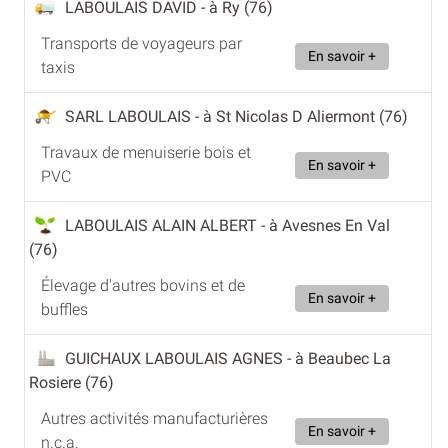
LABOULAIS DAVID
- à Ry (76)
Transports de voyageurs par
En savoir +
taxis
SARL LABOULAIS
- à St Nicolas D Aliermont (76)
Travaux de menuiserie bois et
En savoir +
PVC
LABOULAIS ALAIN ALBERT
- à Avesnes En Val
(76)
Élevage d'autres bovins et de
En savoir +
buffles
GUICHAUX LABOULAIS AGNES
- à Beaubec La
Rosiere (76)
Autres activités manufacturières
En savoir +
n.c.a.