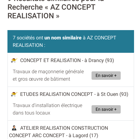
Recherche « AZ CONCEPT
REALISATION »
7 sociétés ont
un nom similaire
à AZ CONCEPT
REALISATION :
CONCEPT ET REALISATION
- à Drancy (93)
Travaux de maçonnerie générale
En savoir +
et gros œuvre de bâtiment
ETUDES REALISATION CONCEPT
- à St Ouen (93)
Travaux d'installation électrique
En savoir +
dans tous locaux
ATELIER REALISATION CONSTRUCTION
CONCEPT ARC CONCEPT
- à Lagord (17)