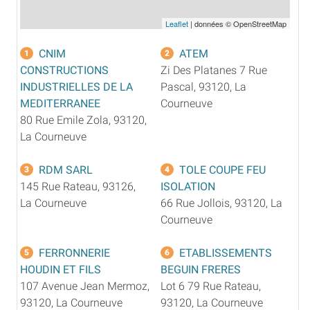
Leaflet
| données © OpenStreetMap
CNIM
ATEM
1
2
CONSTRUCTIONS
Zi Des Platanes 7 Rue
INDUSTRIELLES DE LA
Pascal, 93120, La
MEDITERRANEE
Courneuve
80 Rue Emile Zola, 93120,
La Courneuve
RDM SARL
TOLE COUPE FEU
3
4
145 Rue Rateau, 93126,
ISOLATION
La Courneuve
66 Rue Jollois, 93120, La
Courneuve
FERRONNERIE
ETABLISSEMENTS
5
6
HOUDIN ET FILS
BEGUIN FRERES
107 Avenue Jean Mermoz,
Lot 6 79 Rue Rateau,
93120, La Courneuve
93120, La Courneuve