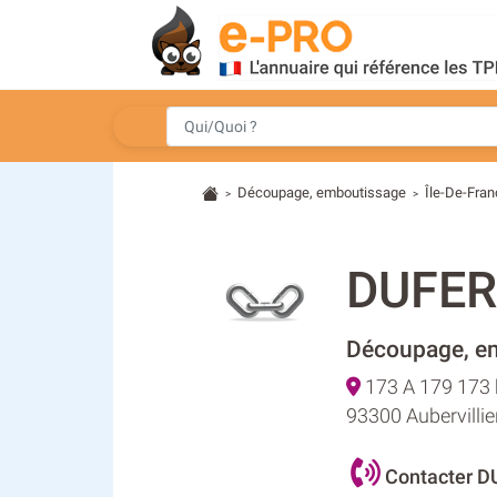
Découpage, emboutissage
Île-De-Fra
>
>
DUFER
Découpage, e
173 A 179 173 
93300 Aubervillie
Contacter 