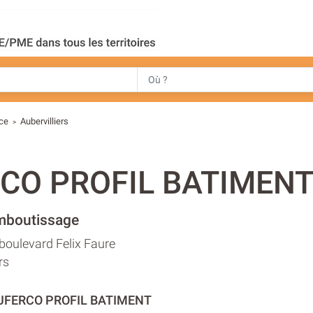
nce
Aubervilliers
>
CO PROFIL BATIMEN
mboutissage
boulevard Felix Faure
rs
DUFERCO PROFIL BATIMENT