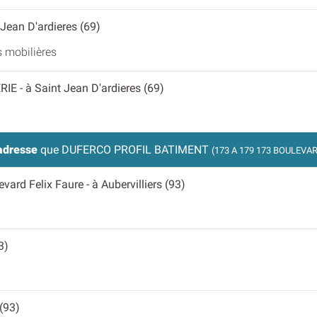
 Jean D'ardieres (69)
 mobilières
ERIE
- à Saint Jean D'ardieres (69)
adresse
que DUFERCO PROFIL BATIMENT
(173 A 179 173 BOULEVA
levard Felix Faure
- à Aubervilliers (93)
3)
 (93)