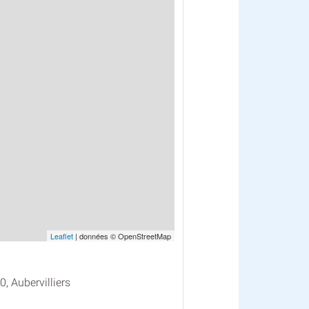
Leaflet
| données © OpenStreetMap
, Aubervilliers