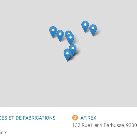
ES ET DE FABRICATIONS
AFIREX
2
132 Rue Henri Barbusse, 93300
iers