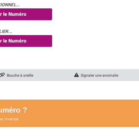
IONNEL...
er le Numéro
IER...
er le Numéro
Bouche à oreille
Signaler une anomalie
numéro ?
ue
inversé