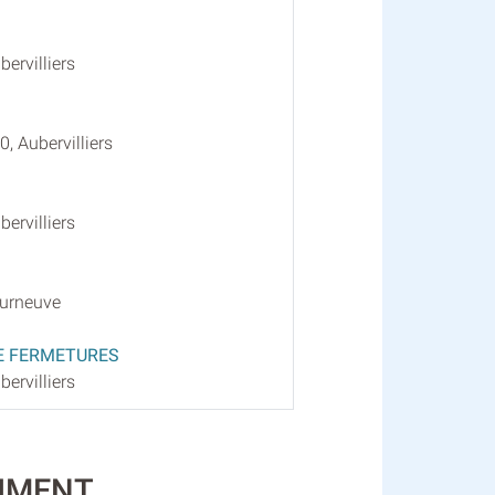
ervilliers
, Aubervilliers
ervilliers
ourneuve
DE FERMETURES
ervilliers
TIMENT