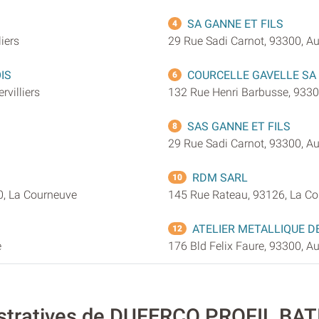
SA GANNE ET FILS
4
iers
29 Rue Sadi Carnot, 93300, Aub
IS
COURCELLE GAVELLE SA
6
rvilliers
132 Rue Henri Barbusse, 93300
SAS GANNE ET FILS
8
29 Rue Sadi Carnot, 93300, Aub
RDM SARL
10
0, La Courneuve
145 Rue Rateau, 93126, La C
ATELIER METALLIQUE 
12
e
176 Bld Felix Faure, 93300, Aub
istratives de DUFERCO PROFIL BA