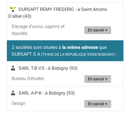
DURSAPT REMY FREDERIC
- à Saint Arcons
D'allier (43)
Elevage d'ovins, caprins et
En savoir +
équidés
2 sociétés sont situées à
la même adresse
que
DURSAPT S A
:
(79 RUE DE LA REPUBLIQUE 93000 BOBIGNY)
SARL T.B.V.S
- à Bobigny (93)
Bureau d'études
En savoir +
SARL A-P-K
- à Bobigny (93)
Design
En savoir +