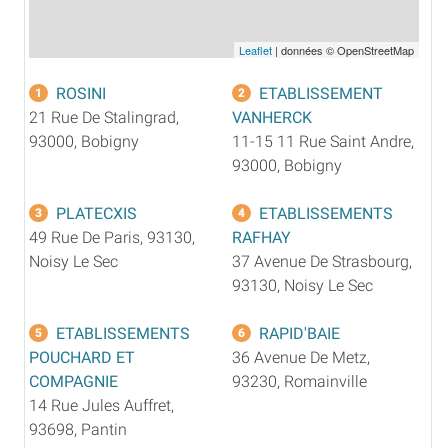
Leaflet
| données © OpenStreetMap
ROSINI
ETABLISSEMENT
1
2
21 Rue De Stalingrad,
VANHERCK
93000, Bobigny
11-15 11 Rue Saint Andre,
93000, Bobigny
PLATECXIS
ETABLISSEMENTS
3
4
49 Rue De Paris, 93130,
RAFHAY
Noisy Le Sec
37 Avenue De Strasbourg,
93130, Noisy Le Sec
ETABLISSEMENTS
RAPID'BAIE
5
6
POUCHARD ET
36 Avenue De Metz,
COMPAGNIE
93230, Romainville
14 Rue Jules Auffret,
93698, Pantin