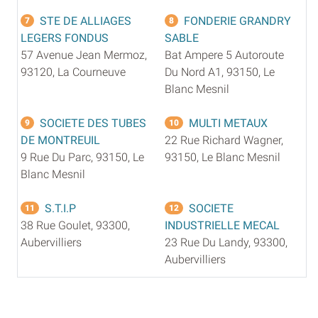
STE DE ALLIAGES
FONDERIE GRANDRY
7
8
LEGERS FONDUS
SABLE
57 Avenue Jean Mermoz,
Bat Ampere 5 Autoroute
93120, La Courneuve
Du Nord A1, 93150, Le
Blanc Mesnil
SOCIETE DES TUBES
MULTI METAUX
9
10
DE MONTREUIL
22 Rue Richard Wagner,
9 Rue Du Parc, 93150, Le
93150, Le Blanc Mesnil
Blanc Mesnil
S.T.I.P
SOCIETE
11
12
38 Rue Goulet, 93300,
INDUSTRIELLE MECAL
Aubervilliers
23 Rue Du Landy, 93300,
Aubervilliers