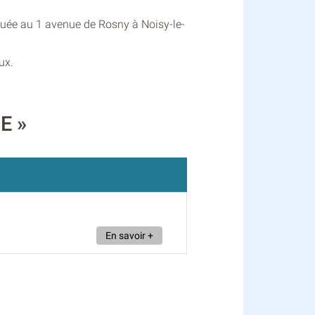
ituée au 1 avenue de Rosny à Noisy-le-
ux.
E »
En savoir +