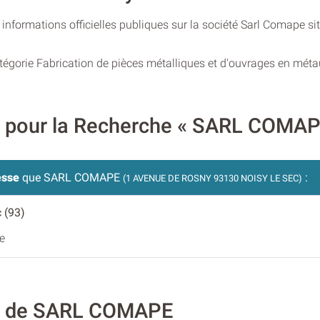
informations officielles publiques sur la société Sarl Comape s
tégorie Fabrication de pièces métalliques et d'ouvrages en méta
es pour la Recherche « SARL COMAP
esse
que SARL COMAPE
:
(1 AVENUE DE ROSNY 93130 NOISY LE SEC)
c (93)
e
té de SARL COMAPE