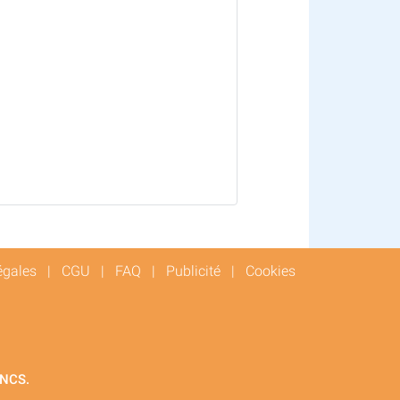
égales
|
CGU
|
FAQ
|
Publicité
|
Cookies
RNCS.