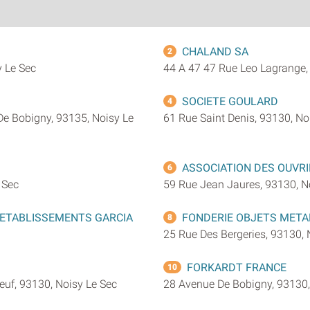
CHALAND SA
2
 Le Sec
44 A 47 47 Rue Leo Lagrange,
SOCIETE GOULARD
4
De Bobigny, 93135, Noisy Le
61 Rue Saint Denis, 93130, No
ASSOCIATION DES OUVR
6
 Sec
59 Rue Jean Jaures, 93130, N
S ETABLISSEMENTS GARCIA
FONDERIE OBJETS METAL
8
25 Rue Des Bergeries, 93130, 
FORKARDT FRANCE
10
uf, 93130, Noisy Le Sec
28 Avenue De Bobigny, 93130,