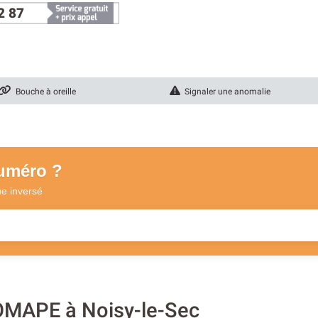
2 87
Bouche à oreille
Signaler une anomalie
numéro ?
ue
inversé
COMAPE à Noisy-le-Sec