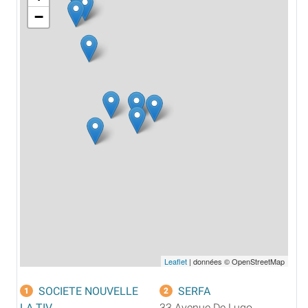
−
Leaflet
| données © OpenStreetMap
SOCIETE NOUVELLE
SERFA
1
2
LA TIV
33 Avenue De Lugo,