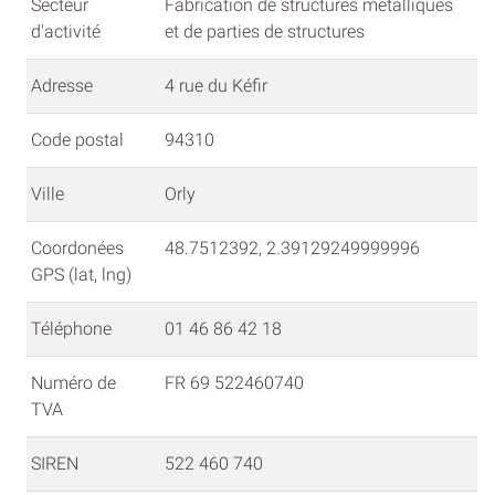
Secteur
Fabrication de structures métalliques
d'activité
et de parties de structures
Adresse
4 rue du Kéfir
Code postal
94310
Ville
Orly
Coordonées
48.7512392, 2.39129249999996
GPS (lat, lng)
Téléphone
01 46 86 42 18
Numéro de
FR 69 522460740
TVA
SIREN
522 460 740