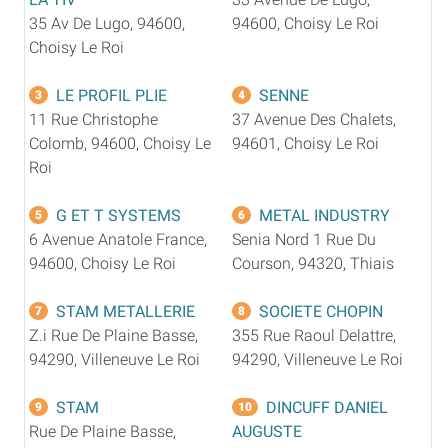
35 Av De Lugo, 94600,
94600, Choisy Le Roi
Choisy Le Roi
LE PROFIL PLIE
SENNE
3
4
11 Rue Christophe
37 Avenue Des Chalets,
Colomb, 94600, Choisy Le
94601, Choisy Le Roi
Roi
G ET T SYSTEMS
METAL INDUSTRY
5
6
6 Avenue Anatole France,
Senia Nord 1 Rue Du
94600, Choisy Le Roi
Courson, 94320, Thiais
STAM METALLERIE
SOCIETE CHOPIN
7
8
Z.i Rue De Plaine Basse,
355 Rue Raoul Delattre,
94290, Villeneuve Le Roi
94290, Villeneuve Le Roi
STAM
DINCUFF DANIEL
9
10
Rue De Plaine Basse,
AUGUSTE