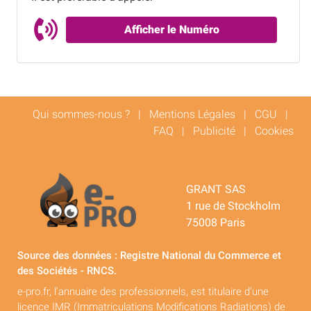
Afficher le Numéro
Qui sommes-nous ?
|
Mentions Légales
|
CGU
|
FAQ
|
Publicité
|
Cookies
GRANT SAS
1 rue de Stockholm
75008 Paris
Source des données : Registre National du Commerce et
des Sociétés - RNCS.
e-pro.fr, l'annuaire des professionnels, est titulaire d'une
licence IMR (Immatriculations Modifications Radiations) de