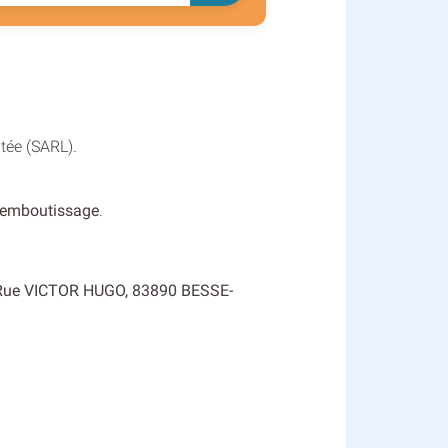
itée (SARL).
 emboutissage
.
: 3 Rue VICTOR HUGO, 83890 BESSE-