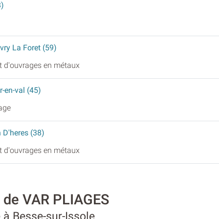
8)
vry La Foret (59)
et d'ouvrages en métaux
r-en-val (45)
iage
n D'heres (38)
et d'ouvrages en métaux
é de VAR PLIAGES
 à Besse-sur-Issole