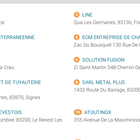
LINE
2
ce
Qua Les Germanes, 83136, For
ITERRANEENNE
ECM ENTREPRISE DE CH
4
Zac Du Bousquet 130 Rue De L
SOLUTION FUSION
6
La Crau
Zi Saint Martin 548 Chemin D
ET DE TUYAUTERIE
SARL METAL PLUS
8
1432 Route Du Barrage, 83200
enes, 83870, Signes
EVESTOIS
ATOUTINOX
10
mbier, 83200, Le Revest Les
355 Avenue De La Maximinois