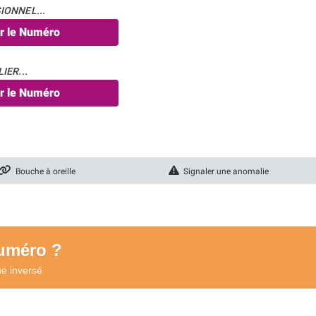
IONNEL...
er le Numéro
IER...
er le Numéro
Bouche à oreille
Signaler une anomalie
numéro ?
ue
inversé