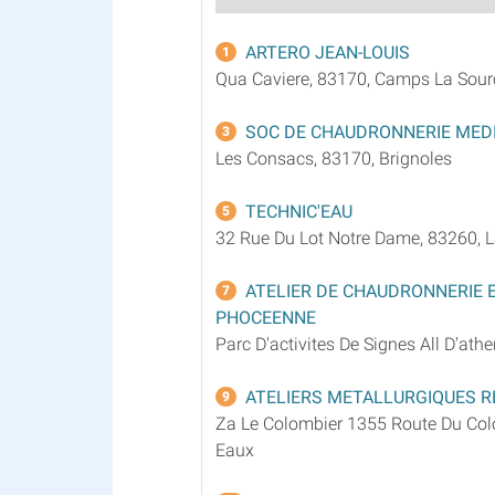
ARTERO JEAN-LOUIS
1
Qua Caviere, 83170, Camps La Sour
SOC DE CHAUDRONNERIE MED
3
Les Consacs, 83170, Brignoles
TECHNIC'EAU
5
32 Rue Du Lot Notre Dame, 83260, 
ATELIER DE CHAUDRONNERIE 
7
PHOCEENNE
Parc D'activites De Signes All D'ath
ATELIERS METALLURGIQUES R
9
Za Le Colombier 1355 Route Du Colo
Eaux