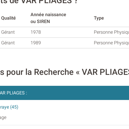
ants de VAR PLIAGES ?
Année naissance
Qualité
Type
ou SIREN
Gérant
1978
Personne Physiq
Gérant
1989
Personne Physiq
res pour la Recherche « VAR PLIAGE
AR PLIAGES :
braye (45)
iage