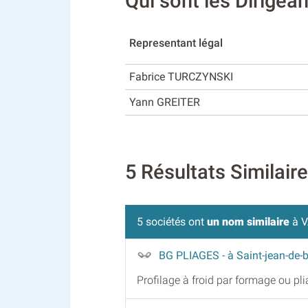
Qui sont les Dirige
Representant légal
Fabrice TURCZYNSKI
Yann GREITER
5 Résultats Similai
5 sociétés ont
un nom similaire
à V
BG PLIAGES
- à Saint-jean-de-
Profilage à froid par formage ou pl