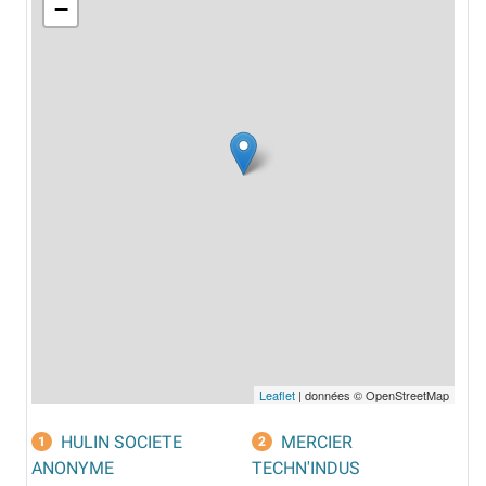
−
Leaflet
| données © OpenStreetMap
HULIN SOCIETE
MERCIER
1
2
ANONYME
TECHN'INDUS