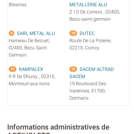
Blesmes
METALLERIE ALU
Z I D De L'omois , 02400,
Bezu-saint-germain
SARL METAL ALU
DUTEC
9
10
Hameau De Bezuet,
Route De La Poterie,
02400, Bezu Saint
02210, Coincy
Germain
RAMPALEX
SACEM ALTRAD
11
12
9 R De Dhuisy , 02310,
SACEM
Montreuil-aux-lions
19 Boulevard Des
Varennes, 51700,
Dormans
Informations administratives de