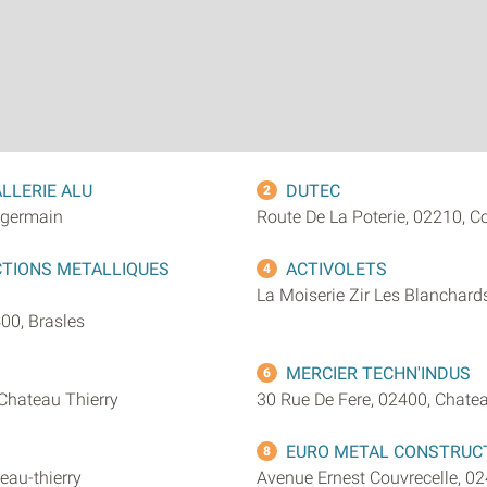
LLERIE ALU
DUTEC
2
t-germain
Route De La Poterie, 02210, C
CTIONS METALLIQUES
ACTIVOLETS
4
La Moiserie Zir Les Blanchard
00, Brasles
MERCIER TECHN'INDUS
6
Chateau Thierry
30 Rue De Fere, 02400, Chatea
EURO METAL CONSTRUC
8
eau-thierry
Avenue Ernest Couvrecelle, 0