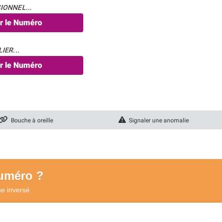
IONNEL...
er le Numéro
IER...
er le Numéro
Bouche à oreille
Signaler une anomalie
numéro ?
ue
inversé