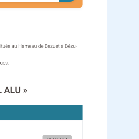
u située au Hameau de Bezuet à Bézu-
ques.
L ALU »