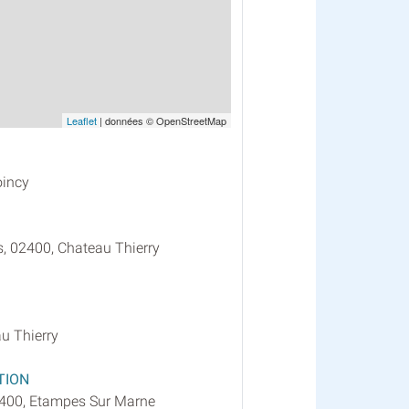
Leaflet
| données © OpenStreetMap
oincy
s, 02400, Chateau Thierry
u Thierry
TION
2400, Etampes Sur Marne