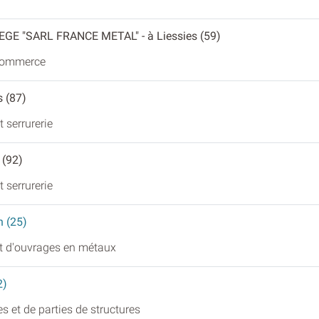
EGE "SARL FRANCE METAL"
- à Liessies (59)
 commerce
s (87)
 serrurerie
 (92)
 serrurerie
n (25)
et d'ouvrages en métaux
2)
s et de parties de structures