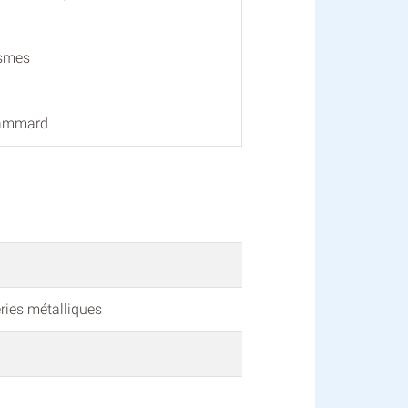
esmes
Dammard
ries métalliques