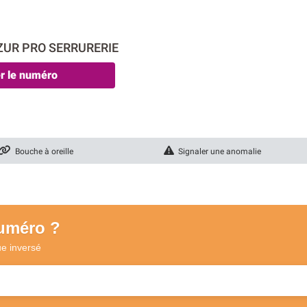
AZUR PRO SERRURERIE
er le numéro
Bouche à oreille
Signaler une anomalie
numéro ?
ue
inversé