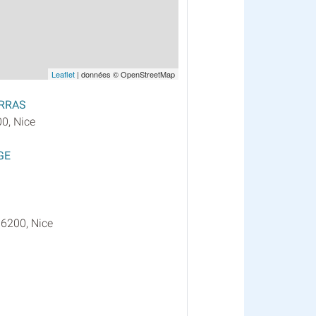
Leaflet
| données © OpenStreetMap
ARRAS
0, Nice
GE
06200, Nice