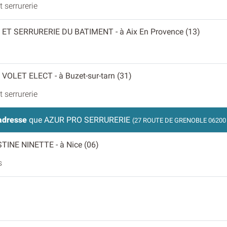
 serrurerie
E ET SERRURERIE DU BATIMENT
- à Aix En Provence (13)
 VOLET ELECT
- à Buzet-sur-tarn (31)
 serrurerie
adresse
que AZUR PRO SERRURERIE
(27 ROUTE DE GRENOBLE 06200
STINE NINETTE
- à Nice (06)
s