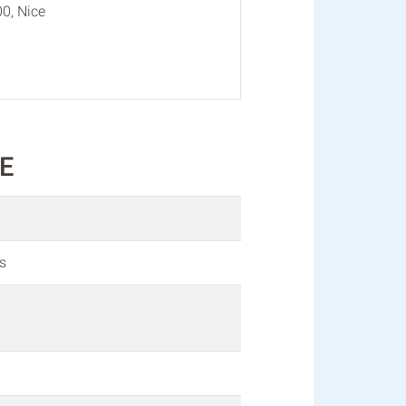
0, Nice
IE
s