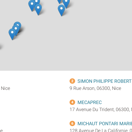
SIMON PHILIPPE ROBERT
2
 Nice
9 Rue Arson, 06300, Nice
MECAPREC
4
17 Avenue Du Trident, 06300, 
MICHAUT PONTARI MARI
6
ce
128 Avenue De La Californie, 