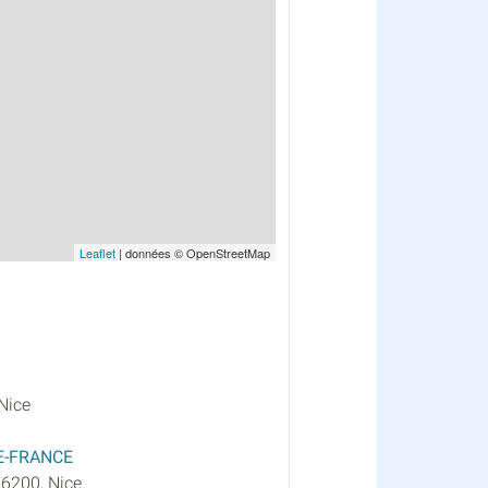
Leaflet
| données © OpenStreetMap
Nice
E-FRANCE
06200, Nice