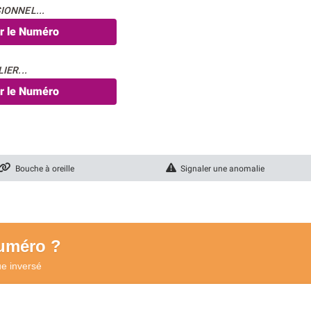
IONNEL...
er le Numéro
IER...
er le Numéro
Bouche à oreille
Signaler une anomalie
numéro ?
ue
inversé