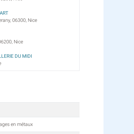
'ART
rany, 06300, Nice
06200, Nice
LERIE DU MIDI
e
vrages en métaux