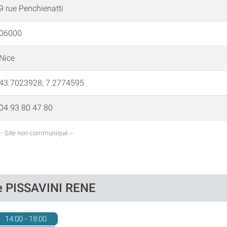
9 rue Penchienatti
06000
Nice
43.7023928, 7.2774595
04 93 80 47 80
-- Site non communiqué --
de PISSAVINI RENE
14:00 - 18:00