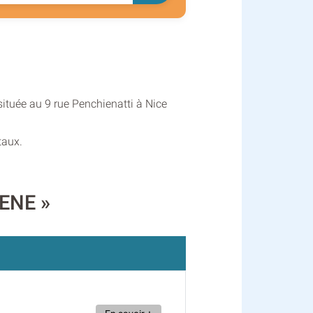
située au 9 rue Penchienatti à Nice
taux.
RENE »