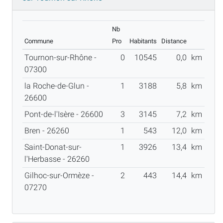
Nb
Commune
Pro
Habitants
Distance
Tournon-sur-Rhône -
0
10545
0,0
km
07300
la Roche-de-Glun -
1
3188
5,8
km
26600
Pont-de-l'Isère - 26600
3
3145
7,2
km
Bren - 26260
1
543
12,0
km
Saint-Donat-sur-
1
3926
13,4
km
l'Herbasse - 26260
Gilhoc-sur-Ormèze -
2
443
14,4
km
07270