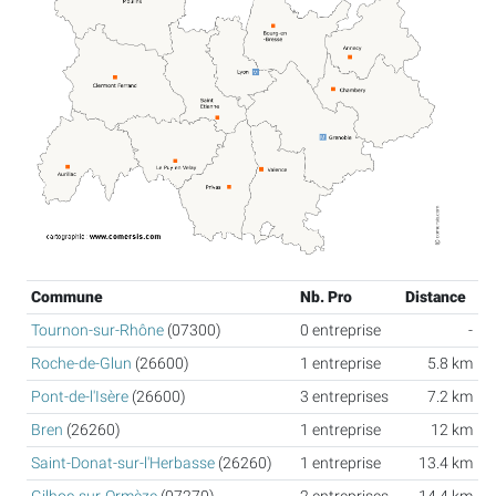
Commune
Nb. Pro
Distance
Tournon-sur-Rhône
(07300)
0 entreprise
-
Roche-de-Glun
(26600)
1 entreprise
5.8 km
Pont-de-l'Isère
(26600)
3 entreprises
7.2 km
Bren
(26260)
1 entreprise
12 km
Saint-Donat-sur-l'Herbasse
(26260)
1 entreprise
13.4 km