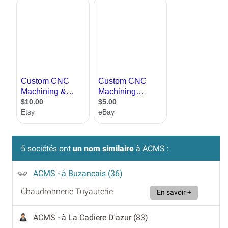
5 sociétés ont
un nom similaire
à ACMS :
ACMS
- à Buzancais (36)
Chaudronnerie Tuyauterie
En savoir +
ACMS
- à La Cadiere D'azur (83)