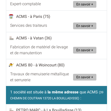
Expert-comptable
En savoir +
ACMS
- à Paris (75)
Services des traiteurs
En savoir +
ACMS
- à Vatan (36)
Fabrication de matériel de levage
En savoir +
et de manutention
ACMS 80
- à Woincourt (80)
Travaux de menuiserie métallique
En savoir +
et serrurerie
1 société est située à
la même adresse
que ACMS
(39
:
CHEMIN DE COUTRAN 13720 LA BOUILLADISSE)
PETRO MARC
- à La Bouilladisse (13)