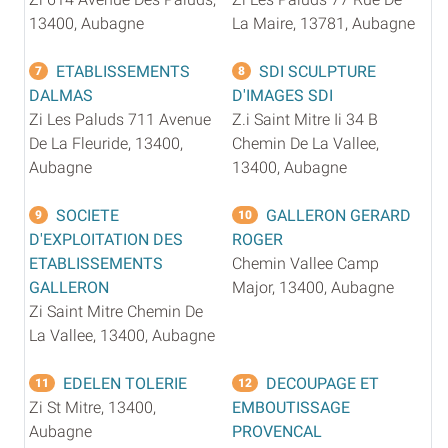
13400, Aubagne
La Maire, 13781, Aubagne
ETABLISSEMENTS
SDI SCULPTURE
7
8
DALMAS
D'IMAGES SDI
Zi Les Paluds 711 Avenue
Z.i Saint Mitre Ii 34 B
De La Fleuride, 13400,
Chemin De La Vallee,
Aubagne
13400, Aubagne
SOCIETE
GALLERON GERARD
9
10
D'EXPLOITATION DES
ROGER
ETABLISSEMENTS
Chemin Vallee Camp
GALLERON
Major, 13400, Aubagne
Zi Saint Mitre Chemin De
La Vallee, 13400, Aubagne
EDELEN TOLERIE
DECOUPAGE ET
11
12
Zi St Mitre, 13400,
EMBOUTISSAGE
Aubagne
PROVENCAL