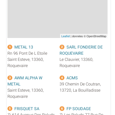
Leaflet
| données © OpenStreetMap
METAL 13
SARL FONDERIE DE
1
2
Rn 96 Pont De L Etoile
ROQUEVAIRE
Saint Esteve, 13360,
Le Clauvier, 13360,
Roquevaire
Roquevaire
AWM ALPHA W
ACMS
3
4
METAL
39 Chemin De Coutran,
Saint Esteve, 13360,
13720, La Bouilladisse
Roquevaire
FRISQUET SA
FP SOUDAGE
5
6
Zi 614 Avenue Des Paluds,
Zi Les Paluds 77 Rue De