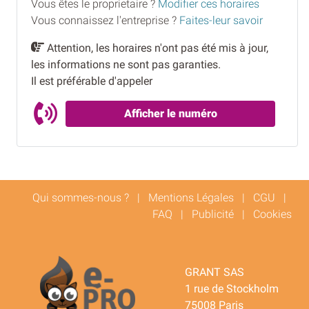
Vous êtes le proprietaire ?
Modifier ces horaires
Vous connaissez l'entreprise ?
Faites-leur savoir
Attention, les horaires n'ont pas été mis à jour,
les informations ne sont pas garanties.
Il est préférable d'appeler
Afficher le numéro
Qui sommes-nous ?
|
Mentions Légales
|
CGU
|
FAQ
|
Publicité
|
Cookies
GRANT SAS
1 rue de Stockholm
75008 Paris