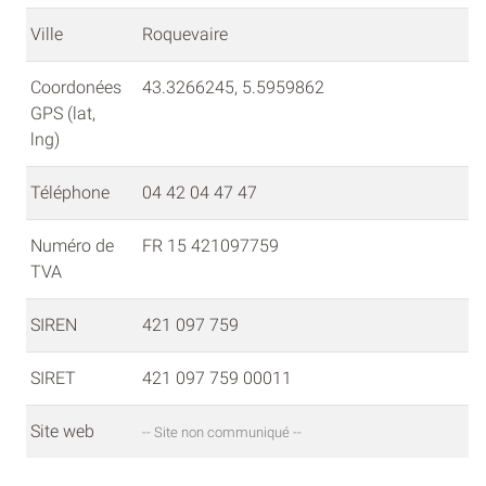
Ville
Roquevaire
Coordonées
43.3266245, 5.5959862
GPS (lat,
lng)
Téléphone
04 42 04 47 47
Numéro de
FR 15 421097759
TVA
SIREN
421 097 759
SIRET
421 097 759 00011
Site web
-- Site non communiqué --