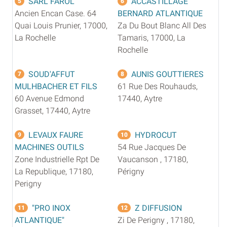
SARL FAROL
ACCASTILLAGE
5
6
Ancien Encan Case. 64
BERNARD ATLANTIQUE
Quai Louis Prunier, 17000,
Za Du Bout Blanc All Des
La Rochelle
Tamaris, 17000, La
Rochelle
SOUD'AFFUT
AUNIS GOUTTIERES
7
8
MULHBACHER ET FILS
61 Rue Des Rouhauds,
60 Avenue Edmond
17440, Aytre
Grasset, 17440, Aytre
LEVAUX FAURE
HYDROCUT
9
10
MACHINES OUTILS
54 Rue Jacques De
Zone Industrielle Rpt De
Vaucanson , 17180,
La Republique, 17180,
Périgny
Perigny
"PRO INOX
Z DIFFUSION
11
12
ATLANTIQUE"
Zi De Perigny , 17180,