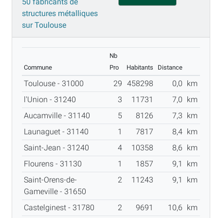
50 fabricants de
structures métalliques
sur Toulouse
Nb
Commune
Pro
Habitants
Distance
Toulouse - 31000
29
458298
0,0
km
l'Union - 31240
3
11731
7,0
km
Aucamville - 31140
5
8126
7,3
km
Launaguet - 31140
1
7817
8,4
km
Saint-Jean - 31240
4
10358
8,6
km
Flourens - 31130
1
1857
9,1
km
Saint-Orens-de-
2
11243
9,1
km
Gameville - 31650
Castelginest - 31780
2
9691
10,6
km