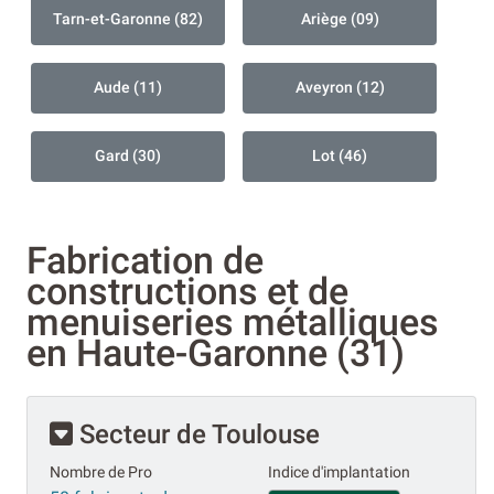
Tarn-et-Garonne (82)
Ariège (09)
Aude (11)
Aveyron (12)
Gard (30)
Lot (46)
Fabrication de
constructions et de
menuiseries métalliques
en Haute-Garonne (31)
Secteur de Toulouse
Nombre de Pro
Indice d'implantation