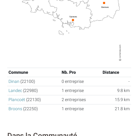
Commune
Nb. Pro
Distance
Dinan
(22100)
0 entreprise
-
Landec
(22980)
1 entreprise
9.8 km
Plancoët
(22130)
2 entreprises
15.9 km
Broons
(22250)
1 entreprise
21.8 km
Dans la Communauté