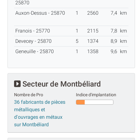
25870
Auxon-Dessus - 25870
1
2560
7,4
km
Franois - 25770
1
2115
7,8
km
Devecey - 25870
5
1374
8,9
km
Geneuille - 25870
1
1358
9,6
km
Secteur de Montbéliard
Nombre de Pro
Indice d'implantation
36 fabricants de pièces
métalliques et
d'ouvrages en métaux
sur Montbéliard