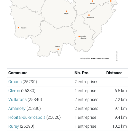
Commune
Nb. Pro
Distance
Ornans
(25290)
2 entreprises
-
Cléron
(25330)
1 entreprise
6.5 km
Vuillafans
(25840)
2 entreprises
7.2 km
Amancey
(25330)
2 entreprises
9.1 km
Hôpital-du-Grosbois
(25620)
1 entreprise
9.4 km
Rurey
(25290)
1 entreprise
10.2 km