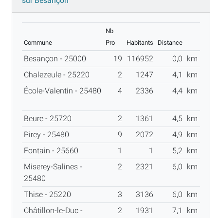
sur Besançon
Nb
Commune
Pro
Habitants
Distance
Besançon - 25000
19
116952
0,0
km
Chalezeule - 25220
2
1247
4,1
km
École-Valentin - 25480
4
2336
4,4
km
Beure - 25720
2
1361
4,5
km
Pirey - 25480
9
2072
4,9
km
Fontain - 25660
1
1
5,2
km
Miserey-Salines -
2
2321
6,0
km
25480
Thise - 25220
3
3136
6,0
km
Châtillon-le-Duc -
2
1931
7,1
km