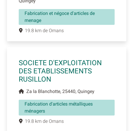
Quingey
Fabrication et négoce d'articles de
menage
19.8 km de Ornans
SOCIETE D'EXPLOITATION
DES ETABLISSEMENTS
RUSILLON
Za la Blanchotte, 25440, Quingey
Fabrication d'articles métalliques
ménagers
19.8 km de Ornans