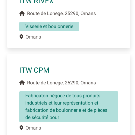
ITW RIVEX
Route de Lonege, 25290, Ornans
Visserie et boulonnerie
Ornans
ITW CPM
Route de Lonege, 25290, Ornans
Fabricaton négoce de tous produits
industriels et leur représentation et
fabrication de boulonnerie et de pièces
de sécurité pour
Ornans