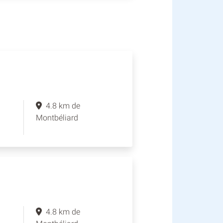
4.8 km de
Montbéliard
4.8 km de