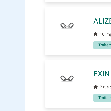
ALIZ
10 impa
Traîte
EXIN
2 rue d
Traîte