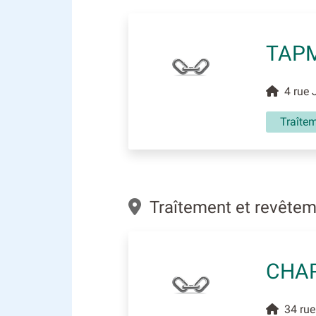
TAP
4 rue J
Traîte
Traîtement et revêtem
CHAR
34 rue 