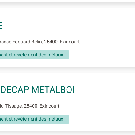
E
sse Edouard Belin, 25400, Exincourt
ment et revêtement des métaux
 DECAP METALBOI
u Tissage, 25400, Exincourt
ment et revêtement des métaux