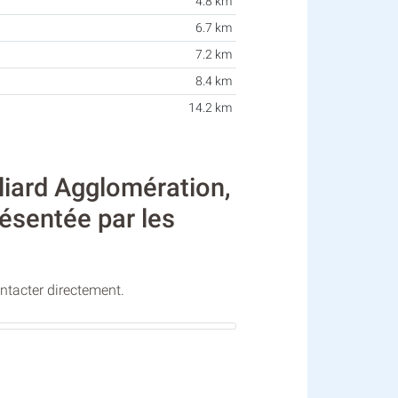
4.8 km
6.7 km
7.2 km
8.4 km
14.2 km
iard Agglomération,
résentée par les
ontacter directement.