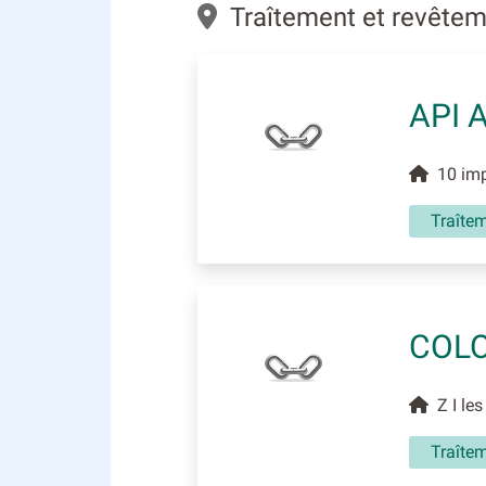
Traîtement et revêtem
API 
10 impa
Traîte
COL
Z I les
Traîte