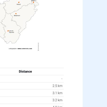
Distance
-
2.5 km
3.1 km
3.2 km