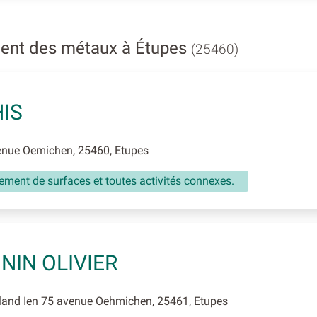
ent des métaux à Étupes
(25460)
IS
nue Oemichen, 25460, Etupes
tement de surfaces et toutes activités connexes.
NIN OLIVIER
and Ien 75 avenue Oehmichen, 25461, Etupes