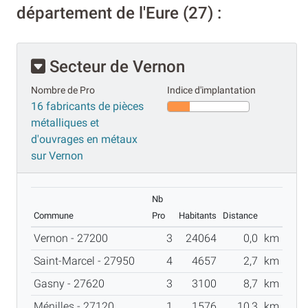
département de l'Eure (27) :
Secteur de Vernon
Nombre de Pro
Indice d'implantation
16 fabricants de pièces
métalliques et
d'ouvrages en métaux
sur Vernon
Nb
Commune
Pro
Habitants
Distance
Vernon - 27200
3
24064
0,0
km
Saint-Marcel - 27950
4
4657
2,7
km
Gasny - 27620
3
3100
8,7
km
Ménilles - 27120
1
1576
10,3
km