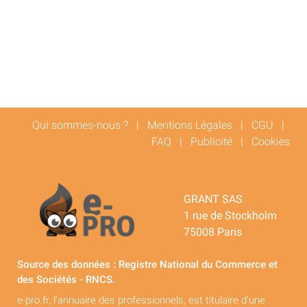
Qui sommes-nous ?
|
Mentions Légales
|
CGU
|
FAQ
|
Publicité
|
Cookies
GRANT SAS
1 rue de Stockholm
75008 Paris
Source des données : Registre National du Commerce et
des Sociétés - RNCS.
e-pro.fr, l'annuaire des professionnels, est titulaire d'une