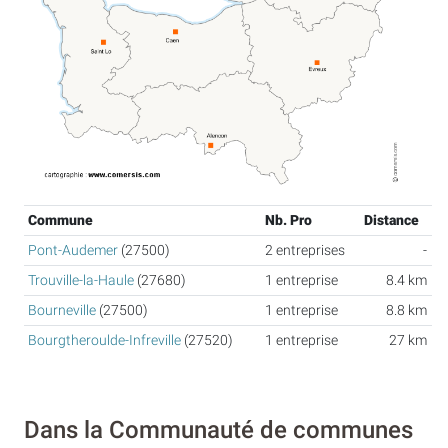
Commune
Nb. Pro
Distance
Pont-Audemer
(27500)
2 entreprises
-
Trouville-la-Haule
(27680)
1 entreprise
8.4 km
Bourneville
(27500)
1 entreprise
8.8 km
Bourgtheroulde-Infreville
(27520)
1 entreprise
27 km
Dans la Communauté de communes