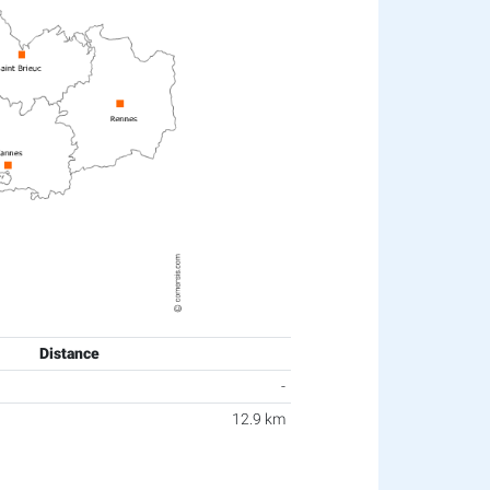
Distance
-
12.9 km