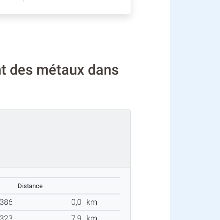
nt des métaux dans
Distance
386
0,0
km
323
7,9
km