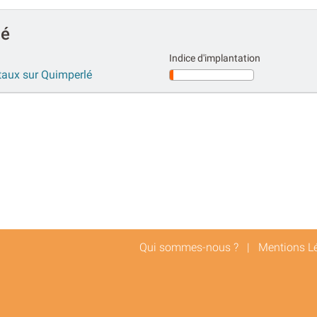
lé
Indice d'implantation
étaux sur Quimperlé
Qui sommes-nous ?
|
Mentions L