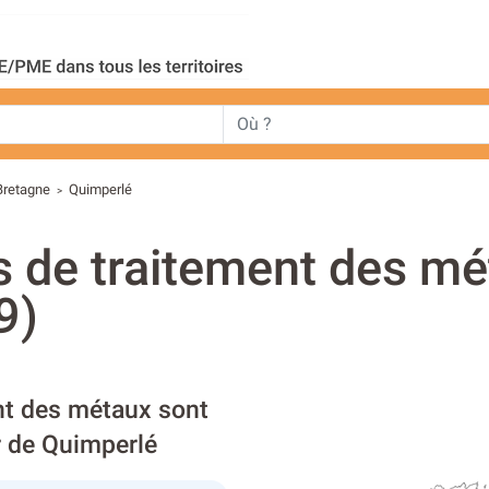
Bretagne
Quimperlé
>
s de traitement des mé
9)
nt des métaux sont
r de Quimperlé