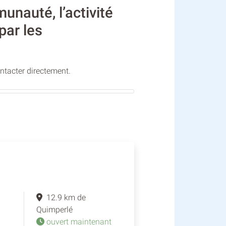
auté, l’activité
par les
ontacter directement.
12.9 km de
Quimperlé
ouvert maintenant