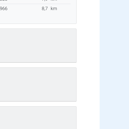
966
8,7
km