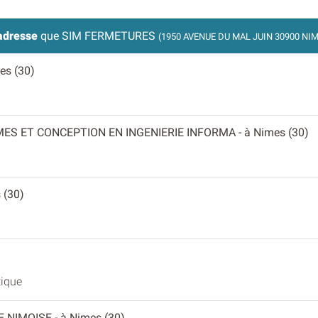
adresse
que SIM FERMETURES
(1950 AVENUE DU MAL JUIN 30900 NI
es (30)
MES ET CONCEPTION EN INGENIERIE INFORMA
- à Nimes (30)
 (30)
tique
E NIMOISE
- à Nimes (30)