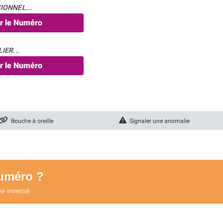
IONNEL...
er le Numéro
IER...
er le Numéro
Bouche à oreille
Signaler une anomalie
numéro ?
ue
inversé