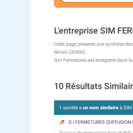
L'entreprise SIM F
Cette page présente une synthèse des 
Nîmes (30900).
Sim Fermetures est enregistré dans la
10 Résultats Simila
1 société a
un nom similaire
à SIM
D.I FERMETURES (DIFFUSION
Travaux de menuiserie bois et PVC