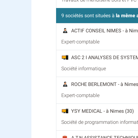
9 sociétés sont situées à
la même 
ACTIF CONSEIL NIMES
- à Nim
Expert-comptable
ASC 2 I ANALYSES DE SYSTE
Société informatique
ROCHE BERLEMONT
- à Nimes
Expert-comptable
YSY MEDICAL
- à Nimes (30)
Société de programmation informa
A.T.N ASSISTANCE TECHNIQU