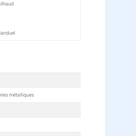
Milhaud
Manduel
ries métalliques