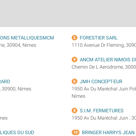
IONS METALLIQUESMCM
FORESTIER SARL
2
rie, 30904, Nimes
1110 Avenue Dr Fleming, 309
ANCM ATELIER NIMOIS 
4
Chemin De L Aerodrome, 3000
RARD
JMH CONCEPT-EUR
6
, 30900, Nimes
1950 Av Du Maréchal Juin Pol
Nimes
S.I.M. FERMETURES
8
imes
1950 Av Du Maréchal Juin , 3
LIQUES DU SUD
BRINGER HARRYS JEAN 
10