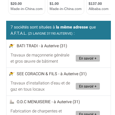
7 sociétés sont situées à
la même adresse
que
A.F.T.A.L.
:
(ZI LAVIGNE 31190 AUTERIVE)
BATI TRADI
- à Auterive (31)
Travaux de maçonnerie générale
En savoir +
et gros œuvre de bâtiment
SEE CORACCIN & FILS
- à Auterive (31)
Travaux d'installation d'eau et de
En savoir +
gaz en tous locaux
O.D.C MENUISERIE
- à Auterive (31)
Fabrication de charpentes et
En savoir +