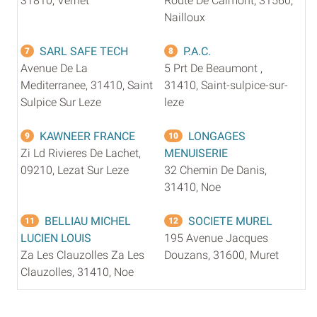
31810, Vernet
Route De Calmont, 31560,
Nailloux
SARL SAFE TECH
P.A.C.
7
8
Avenue De La
5 Prt De Beaumont ,
Mediterranee, 31410, Saint
31410, Saint-sulpice-sur-
Sulpice Sur Leze
leze
KAWNEER FRANCE
LONGAGES
9
10
Zi Ld Rivieres De Lachet,
MENUISERIE
09210, Lezat Sur Leze
32 Chemin De Danis,
31410, Noe
BELLIAU MICHEL
SOCIETE MUREL
11
12
LUCIEN LOUIS
195 Avenue Jacques
Za Les Clauzolles Za Les
Douzans, 31600, Muret
Clauzolles, 31410, Noe