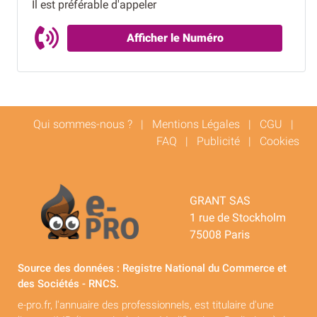
Il est préférable d'appeler
Afficher le Numéro
Qui sommes-nous ?
|
Mentions Légales
|
CGU
|
FAQ
|
Publicité
|
Cookies
GRANT SAS
1 rue de Stockholm
75008 Paris
Source des données : Registre National du Commerce et
des Sociétés - RNCS.
e-pro.fr, l'annuaire des professionnels, est titulaire d'une