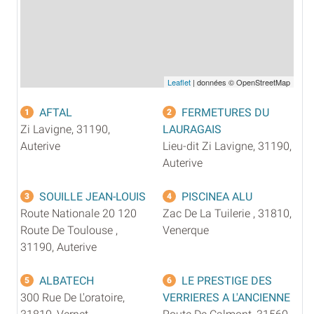
Leaflet
| données © OpenStreetMap
AFTAL
FERMETURES DU
1
2
Zi Lavigne, 31190,
LAURAGAIS
Auterive
Lieu-dit Zi Lavigne, 31190,
Auterive
SOUILLE JEAN-LOUIS
PISCINEA ALU
3
4
Route Nationale 20 120
Zac De La Tuilerie , 31810,
Route De Toulouse ,
Venerque
31190, Auterive
ALBATECH
LE PRESTIGE DES
5
6
300 Rue De L'oratoire,
VERRIERES A L'ANCIENNE