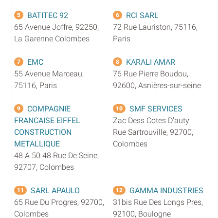
BATITEC 92
RCI SARL
5
6
65 Avenue Joffre, 92250,
72 Rue Lauriston, 75116,
La Garenne Colombes
Paris
EMC
KARALI AMAR
7
8
55 Avenue Marceau,
76 Rue Pierre Boudou,
75116, Paris
92600, Asnières-sur-seine
COMPAGNIE
SMF SERVICES
9
10
FRANCAISE EIFFEL
Zac Dess Cotes D'auty
CONSTRUCTION
Rue Sartrouville, 92700,
METALLIQUE
Colombes
48 A 50 48 Rue De Seine,
92707, Colombes
SARL APAULO
GAMMA INDUSTRIES
11
12
65 Rue Du Progres, 92700,
31bis Rue Des Longs Pres,
Colombes
92100, Boulogne